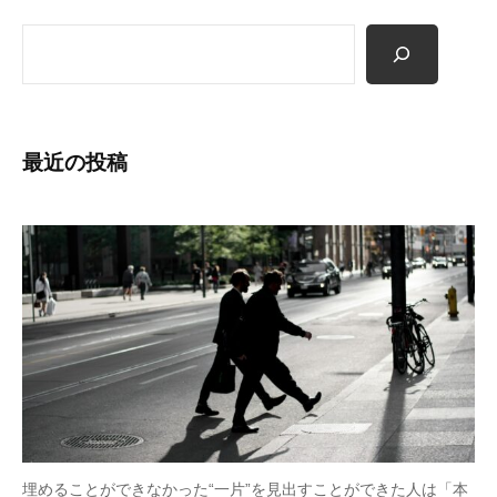
も
検
多
索
く
の
人
最近の投稿
に
広
が
り
浸
透
し
て
い
く
こ
と
埋めることができなかった“一片”を見出すことができた人は「本
を