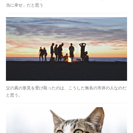
当に幸せ」だと思う
願
っ
て
い
ま
す
。
父の真の形見を受け取ったのは、こうした無名の市井の人なのだ
と思う。