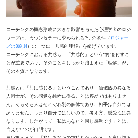
d
う
m
社
i
会
n
に
コーチングの概念形成に大きな影響を与えた心理学者のロジ
と
ャーズは、カウンセラーに求められる3つの条件（
ロジャー
っ
ズの3原則
）の一つに「共感的理解」を挙げています。
て
コーチングにおける共感も、「共感的」という“的”を付すこ
な
とが重要であり、そのことをしっかり踏まえた「理解」が、
く
その本質となります。
て
は
共感とは「共に感じる」ということであり、価値観の異なる
な
ら
人同士が、その感覚を純粋に得ることは容易ではありませ
な
ん。そもそも人はそれぞれ別の個体であり、相手は自分では
い
ありません。つまり自分ではないので、考え方、感受性は異
コ
なります。したがって「私はあなたと同じ感覚です」とは、
ミ
言えないのが自明です。
ュ
言い換えると、「私はあなたの気持ちがわかる」と言い切る