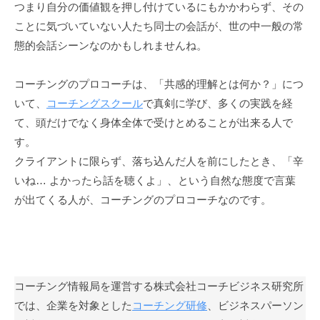
つまり自分の価値観を押し付けているにもかかわらず、その
「
ことに気づいていない人たち同士の会話が、世の中一般の常
受
態的会話シーンなのかもしれませんね。
容
と
共
コーチングのプロコーチは、「共感的理解とは何か？」につ
感
いて、
コーチングスクール
で真剣に学び、多くの実践を経
」
て、頭だけでなく身体全体で受けとめることが出来る人で
に
す。
基
クライアントに限らず、落ち込んだ人を前にしたとき、「辛
づ
いね… よかったら話を聴くよ」、という自然な態度で言葉
く
が出てくる人が、コーチングのプロコーチなのです。
相
互
理
解
で
コーチング情報局を運営する株式会社コーチビジネス研究所
す
では、企業を対象とした
コーチング研修
、ビジネスパーソン
。