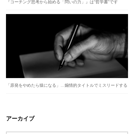
『コーチング思考から始める「問いの力」』は“哲学書”です
「原発をやめたら猿になる」…煽情的タイトルでミスリードする
アーカイブ