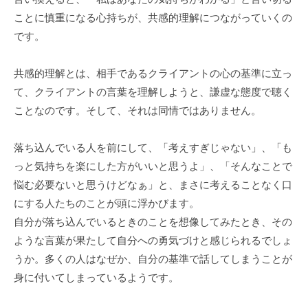
ニ
ことに慎重になる心持ちが、共感的理解につながっていくの
ケ
です。
ー
シ
共感的理解とは、相手であるクライアントの心の基準に立っ
ョ
て、クライアントの言葉を理解しようと、謙虚な態度で聴く
ン
ことなのです。そして、それは同情ではありません。
の
基
盤
落ち込んでいる人を前にして、「考えすぎじゃない」、「も
で
っと気持ちを楽にした方がいいと思うよ」、「そんなことで
あ
悩む必要ないと思うけどなぁ」と、まさに考えることなく口
り
にする人たちのことが頭に浮かびます。
、
自分が落ち込んでいるときのことを想像してみたとき、その
そ
ような言葉が果たして自分への勇気づけと感じられるでしょ
の
うか。多くの人はなぜか、自分の基準で話してしまうことが
本
身に付いてしまっているようです。
質
は