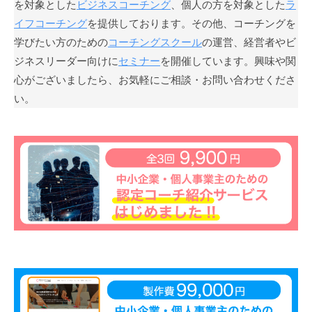
を対象とした
ビジネスコーチング
、個人の方を対象とした
ラ
私
イフコーチング
を提供しております。その他、コーチングを
ど
学びたい方のための
コーチングスクール
の運営、経営者やビ
も
ジネスリーダー向けに
セミナー
を開催しています。興味や関
は
心がございましたら、お気軽にご相談・お問い合わせくださ
こ
い。
の
「
C
B
L
コ
ー
チ
ン
グ
情
報
局