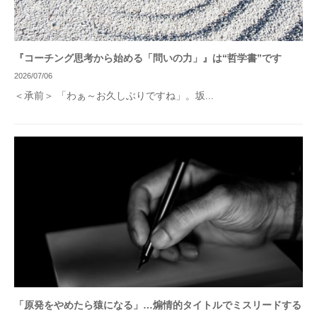
『コーチング思考から始める「問いの力」』は“哲学書”です
2026/07/06
＜承前＞ 「わぁ～お久しぶりですね」。坂...
「原発をやめたら猿になる」…煽情的タイトルでミスリードする