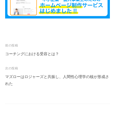
」
を
通
じ
て
、
コ
投
前の投稿
ー
稿
コーチングにおける受容とは？
チ
ナ
ン
ビ
次の投稿
グ
ゲ
の
マズローはロジャーズと共振し、人間性心理学の核が形成さ
ー
本
れた
質
シ
が
ョ
一
ン
人
で