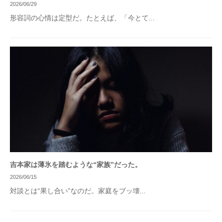
2026/06/29
形容詞の心情は定型だ。たとえば、「今とて...
吉本家は薄氷を踏むような“家族”だった。
2026/06/15
対談とは“果し合い”なのだ。家庭をブッ壊...