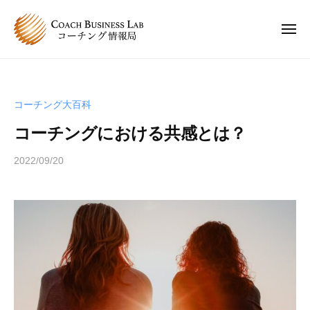
C
ュ
コ
ー
B
ン
L
メ
ニ
テ
コ
C
ュ
コ
ン
ー
ー
B
ー
チ
ツ
チ
L
ン
へ
コーチング大百科
ン
コ
グ
ス
グ
コーチングにおける共感とは？
情
ー
キ
は
報
チ
ッ
、
2022/09/20
b
局
ン
プ
y
人
グ
s
と
情
p
人
e
報
が
e
関
局
d
わ
s
り
a
合