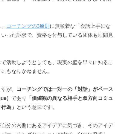
ら、
コーチングの3原則
に無頓着な「会話上手にな
といった訴求で、資格を付与している団体も垣間見
して活動しようとしても、現実の壁を早々に知るこ
とにもなりかねません。
ますが、
コーチングでは一対一の「対話」がベース
ue）
であり
「価値観の異なる相手と双方向コミュ
く行為」
という意味です。
が自分の内側にあるアイデアに気づき、そのアイデ