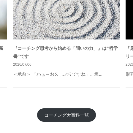
腐
『コーチング思考から始める「問いの力」』は“哲学
「
書”です
リ
2026/07/06
2026
＜承前＞ 「わぁ～お久しぶりですね」。坂...
形
コーチング大百科一覧