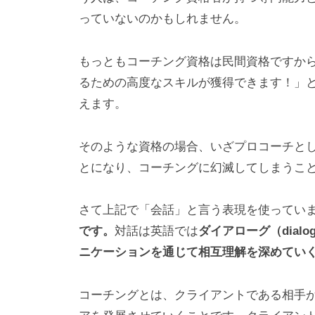
な
っていないのかもしれません。
い
コ
もっともコーチング資格は民間資格ですか
ミ
るための高度なスキルが獲得できます！」
ュ
えます。
ニ
ケ
そのような資格の場合、いざプロコーチと
ー
とになり、コーチングに幻滅してしまうこ
シ
ョ
さて上記で「会話」と言う表現を使ってい
ン
です。
対話は英語では
ダイアローグ（dialog
の
ニケーションを通じて相互理解を深めてい
基
盤
コーチングとは、クライアントである相手
で