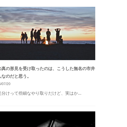
の真の形見を受け取ったのは、こうした無名の市井
人なのだと思う。
/07/20
見分けって些細なやり取りだけど、実はか...