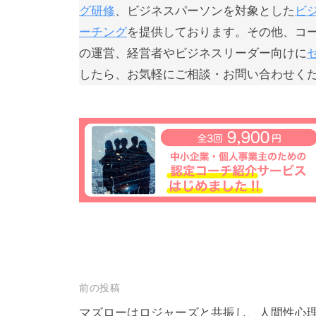
グ研修
、ビジネスパーソンを対象とした
ビ
基
ーチング
を提供しております。その他、コ
づ
の運営、経営者やビジネスリーダー向けに
く
したら、お気軽にご相談・お問い合わせく
相
互
理
解
で
す
。
私
ど
も
は
投
前の投稿
こ
稿
マズローはロジャーズと共振し、人間性心