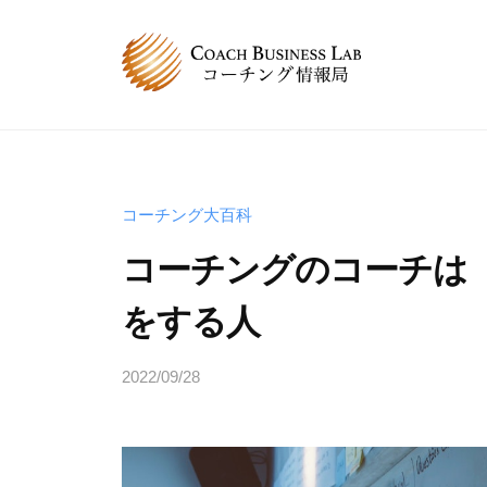
コ
B
ン
L
テ
コ
C
コ
ン
ー
ー
B
ツ
チ
チ
へ
L
ン
ン
グ
ス
コ
コーチング大百科
グ
情
キ
ー
コーチングのコーチは
は
報
ッ
チ
、
局
プ
をする人
ン
人
グ
と
2022/09/28
b
情
人
y
が
報
s
関
局
p