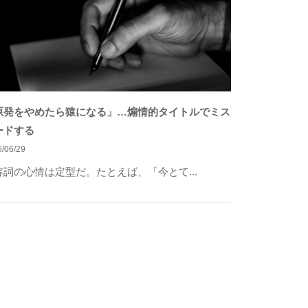
原発をやめたら猿になる」…煽情的タイトルでミス
ードする
/06/29
容詞の心情は定型だ。たとえば、「今とて...