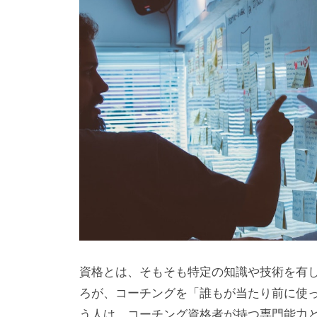
わ
e
り
e
合
d
う
s
a
社
d
会
m
に
i
と
n
っ
て
な
く
て
は
資格とは、そもそも特定の知識や技術を有
な
ろが、コーチングを「誰もが当たり前に使
ら
う人は、コーチング資格者が持つ専門能力