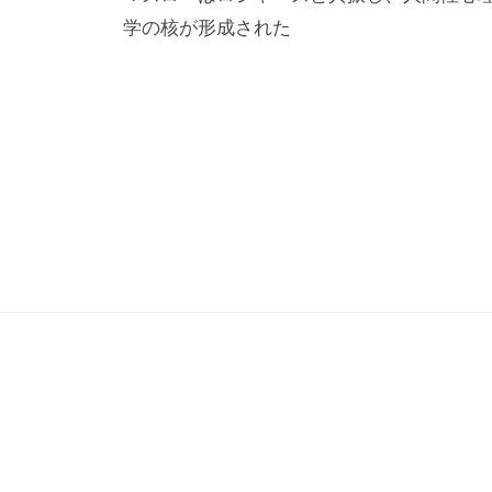
の
学の核が形成された
ナ
「
ビ
C
ゲ
B
L
ー
コ
シ
ー
ョ
チ
ン
ン
グ
情
報
局
」
を
通