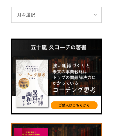
ア
ー
カ
イ
ブ