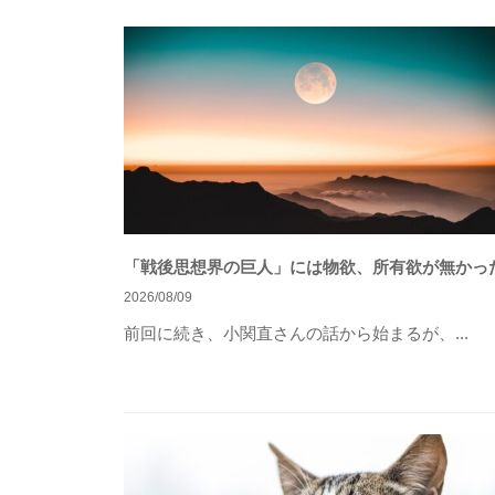
じ
て
、
コ
ー
チ
ン
グ
「戦後思想界の巨人」には物欲、所有欲が無かっ
の
2026/08/09
本
前回に続き、小関直さんの話から始まるが、...
質
が
一
人
で