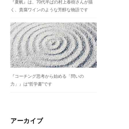
『夏帆』は、70代半ばの村上春樹さんが描
く、貴腐ワインのような芳醇な物語です
『コーチング思考から始める「問いの
力」』は“哲学書”です
アーカイブ