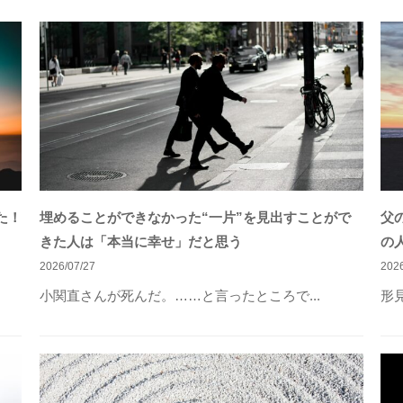
た！
埋めることができなかった“一片”を見出すことがで
父
きた人は「本当に幸せ」だと思う
の
2026/07/27
2026
小関直さんが死んだ。……と言ったところで...
形