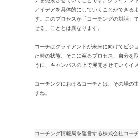
アを発展させていくことです。クライアン
あ
アイデアを具体的にしていくことができる
り
す。このプロセスが「コーチングの対話」
、
そ
せる」こととは異なります。
の
本
コーチはクライアントが未来に向けてビジ
質
た時の状態、そこに至るプロセス、自分を
は
うに、キャンバスの上で展開させていくイ
「
受
コーチングにおけるコーチとは、その場の
容
すね。
と
共
感
」
コーチング情報局を運営する株式会社コー
に