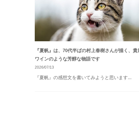
も
多
く
の
人
に
『夏帆』は、70代半ばの村上春樹さんが描く、貴
広
ワインのような芳醇な物語です
が
2026/07/13
り
『夏帆』の感想文を書いてみようと思います...
浸
透
し
て
い
く
こ