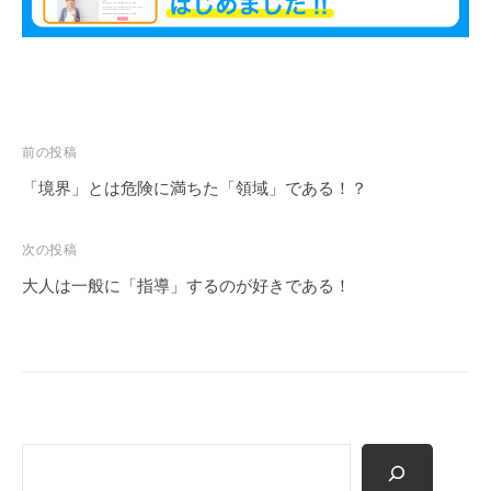
願
っ
て
い
ま
投
前の投稿
す
稿
「境界」とは危険に満ちた「領域」である！？
。
ナ
ビ
次の投稿
ゲ
大人は一般に「指導」するのが好きである！
ー
シ
ョ
ン
検
索