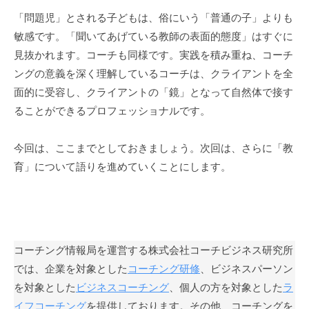
」
「問題児」とされる子どもは、俗にいう「普通の子」よりも
を
敏感です。「聞いてあげている教師の表面的態度」はすぐに
通
見抜かれます。コーチも同様です。実践を積み重ね、コーチ
じ
ングの意義を深く理解しているコーチは、クライアントを全
て
面的に受容し、クライアントの「鏡」となって自然体で接す
、
ることができるプロフェッショナルです。
コ
ー
今回は、ここまでとしておきましょう。次回は、さらに「教
チ
育」について語りを進めていくことにします。
ン
グ
の
本
質
コーチング情報局を運営する株式会社コーチビジネス研究所
が
では、企業を対象とした
コーチング研修
、ビジネスパーソン
一
を対象とした
ビジネスコーチング
、個人の方を対象とした
ラ
人
イフコーチング
を提供しております。その他、コーチングを
で