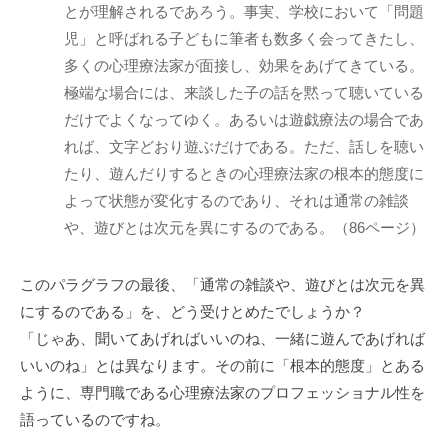
とが理解されるであろう。事実、学校において「問題
私
児」と呼ばれる子どもに筆者も数多く会ってきたし、
ど
多くの心理療法家が面接し、効果をあげてきている。
も
は
極端な場合には、来談した子の話を黙って聴いている
こ
だけでよくなってゆく。あるいは遊戯療法の場合であ
の
れば、文字どおり遊ぶだけである。ただ、話しを聴い
「
たり、遊んだりするときの心理療法家の根本的態度に
C
よって状態が変化するのであり、それは通常の雑談
B
や、遊びとは次元を異にするのである。（86ページ）
L
コ
このパラグラフの最後、「通常の雑談や、遊びとは次元を異
ー
にするのである」を、どう受けとめたでしょうか？
チ
「じゃあ、聞いてあげればいいのね、一緒に遊んであげれば
ン
いいのね」とは異なります。その前に「根本的態度」とある
グ
情
ように、専門職である心理療法家のプロフェッショナル性を
報
語っているのですね。
局