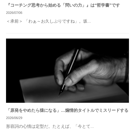
『コーチング思考から始める「問いの力」』は“哲学書”です
2026/07/06
＜承前＞ 「わぁ～お久しぶりですね」。坂...
「原発をやめたら猿になる」…煽情的タイトルでミスリードする
2026/06/29
形容詞の心情は定型だ。たとえば、「今とて...