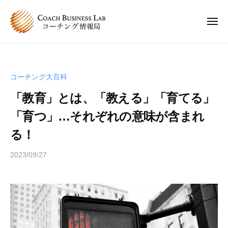
C
ュ
コ
ー
B
ン
L
メ
ニ
テ
コ
C
ュ
コ
ン
ー
ー
B
ー
チ
ツ
チ
L
ン
へ
コーチング大百科
ン
コ
グ
ス
グ
「教育」とは、「教える」「育てる」
情
ー
キ
は
報
チ
「育つ」…それぞれの意味が含まれ
ッ
、
局
ン
プ
人
る！
グ
と
情
2023/09/27
b
人
y
報
が
s
関
局
p
わ
e
り
e
合