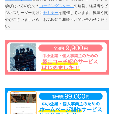
も
学びたい方のための
コーチングスクール
の運営、経営者やビ
多
ジネスリーダー向けに
セミナー
を開催しています。興味や関
く
心がございましたら、お気軽にご相談・お問い合わせくださ
の
い。
人
に
広
が
り
浸
透
し
て
い
く
こ
と
を