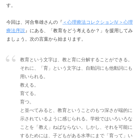
ニ
す。
ケ
ー
今回は、河合隼雄さんの『
＜心理療法コレクションⅣ＞心理
シ
療法序説
』にある、「教育をどう考えるか？」を援用してみ
ョ
ましょう。次の言葉から始まります。
ン
の
基
教育という文字は、教と育に分解することができる。
盤
それに、「育」という文字は、自動詞にも他動詞にも
で
用いられる。
あ
教える。
り
育てる。
、
育つ。
そ
と並べてみると、教育ということのもつ深さが端的に
の
示されているように感じられる。学校ではいろいろな
本
ことを「教え」ねばならない。しかし、それを可能に
質
するためには、子どもがある水準にまで「育って」い
は