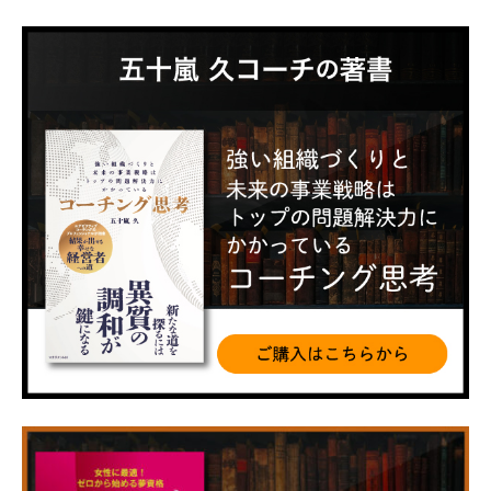
ー
カ
イ
ブ