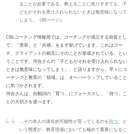
ることが必要である。教えることに焦りすぎても、子
「
どもがそれを受け入れられないときは無意味になって
受
容
しまう。（85ページ）
と
共
CBLコーチング情報局では、コーチングが成立する前提とし
感
て、「受容」と「共感」をまず挙げています。これはコー
」
チ、クライアントの相互にそのことが形成されている、とい
に
うことです。河合さんの「子どもがそれを受け入れられない
基
ときは無意味になってしまう」、と語りますから、早々にコ
づ
ーチングと教育の「領域」は、オーバーラップしていること
く
に気づかされます。
相
河合さんは、自動詞の「育つ」にフォーカスし、「待つ」こ
互
との大切さを述べます。
理
解
で
…その本人の潜在的可能性が育ってくるのを
待つ
、と
す
いう態度が、教育現場においても極めて重要になるこ
。