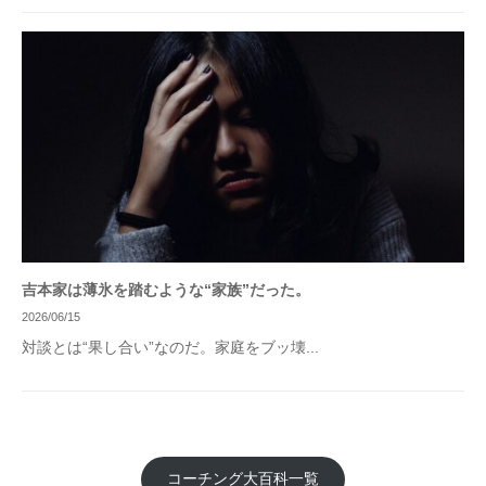
吉本家は薄氷を踏むような“家族”だった。
2026/06/15
対談とは“果し合い”なのだ。家庭をブッ壊...
コーチング大百科一覧