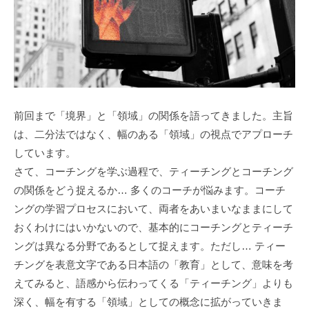
d
う
s
社
a
会
d
に
m
と
i
っ
n
て
前回まで「境界」と「領域」の関係を語ってきました。主旨
な
は、二分法ではなく、幅のある「領域」の視点でアプローチ
く
しています。
て
さて、コーチングを学ぶ過程で、ティーチングとコーチング
は
の関係をどう捉えるか… 多くのコーチが悩みます。コーチ
な
ングの学習プロセスにおいて、両者をあいまいなままにして
ら
おくわけにはいかないので、基本的にコーチングとティーチ
な
ングは異なる分野であるとして捉えます。ただし… ティー
い
チングを表意文字である日本語の「教育」として、意味を考
コ
えてみると、語感から伝わってくる「ティーチング」よりも
ミ
ュ
深く、幅を有する「領域」としての概念に拡がっていきま