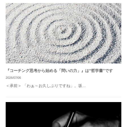
『コーチング思考から始める「問いの力」』は“哲学書”です
2026/07/06
＜承前＞ 「わぁ～お久しぶりですね」。坂...