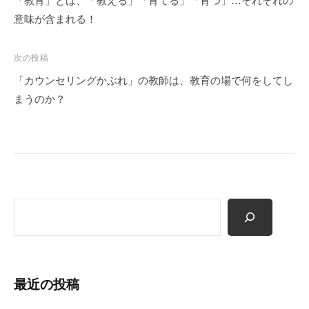
「教育」とは、「教える」「育てる」「育つ」…それぞれの
願
ナ
意味が含まれる！
っ
ビ
て
ゲ
次の投稿
い
ー
「カウンセリングかぶれ」の教師は、教育の場で何をしてし
ま
シ
まうのか？
す
ョ
。
ン
検
索
最近の投稿