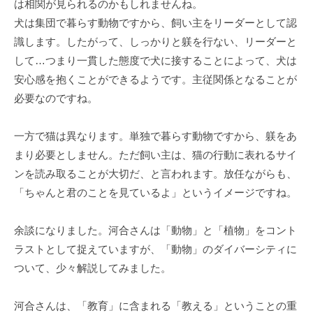
は相関が見られるのかもしれませんね。
私
犬は集団で暮らす動物ですから、飼い主をリーダーとして認
ど
識します。したがって、しっかりと躾を行ない、リーダーと
も
して…つまり一貫した態度で犬に接することによって、犬は
は
安心感を抱くことができるようです。主従関係となることが
こ
必要なのですね。
の
「
C
一方で猫は異なります。単独で暮らす動物ですから、躾をあ
B
まり必要としません。ただ飼い主は、猫の行動に表れるサイ
L
ンを読み取ることが大切だ、と言われます。放任ながらも、
コ
「ちゃんと君のことを見ているよ」というイメージですね。
ー
チ
余談になりました。河合さんは「動物」と「植物」をコント
ン
ラストとして捉えていますが、「動物」のダイバーシティに
グ
ついて、少々解説してみました。
情
報
河合さんは、「教育」に含まれる「教える」ということの重
局