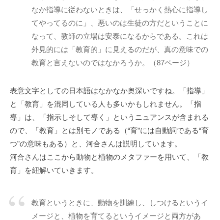
ニ
なか指導に従わないときは、「せっかく熱心に指導し
ケ
てやってるのに」、悪いのは生徒の方だということに
ー
なって、教師の立場は安泰になるからである。これは
シ
外見的には「教育的」に見えるのだが、真の意味での
ョ
教育と言えないのではなかろうか。（87ページ）
ン
の
表意文字としての日本語はなかなか奥深いですね。「指導」
基
と「教育」を混同している人も多いかもしれません。「指
盤
で
導」は、「指示しそして導く」というニュアンスが含まれる
あ
ので、「教育」とは別モノである（“育”には自動詞である“育
り
つ”の意味もある）と、河合さんは説明しています。
、
河合さんはここから動物と植物のメタファーを用いて、「教
そ
育」を紐解いていきます。
の
本
教育というときに、動物を訓練し、しつけるというイ
質
は
メージと、植物を育てるというイメージと両方があ