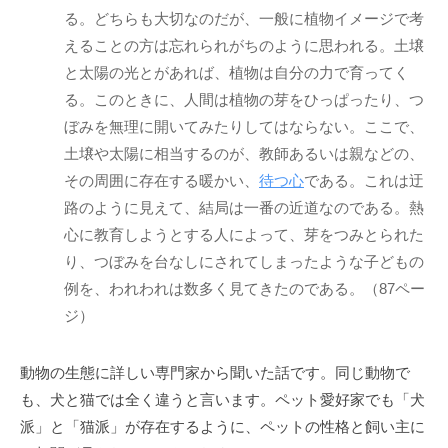
「
る。どちらも大切なのだが、一般に植物イメージで考
受
えることの方は忘れられがちのように思われる。土壌
容
と太陽の光とがあれば、植物は自分の力で育ってく
と
る。このときに、人間は植物の芽をひっぱったり、つ
共
ぼみを無理に開いてみたりしてはならない。ここで、
感
土壌や太陽に相当するのが、教師あるいは親などの、
」
その周囲に存在する暖かい、
待つ心
である。これは迂
に
路のように見えて、結局は一番の近道なのである。熱
基
心に教育しようとする人によって、芽をつみとられた
づ
り、つぼみを台なしにされてしまったような子どもの
く
例を、われわれは数多く見てきたのである。（87ペー
相
互
ジ）
理
解
動物の生態に詳しい専門家から聞いた話です。同じ動物で
で
も、犬と猫では全く違うと言います。ペット愛好家でも「犬
す
派」と「猫派」が存在するように、ペットの性格と飼い主に
。