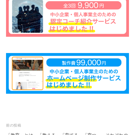
も
多
く
の
人
に
広
が
り
浸
透
し
て
い
く
こ
投
前の投稿
と
稿
を