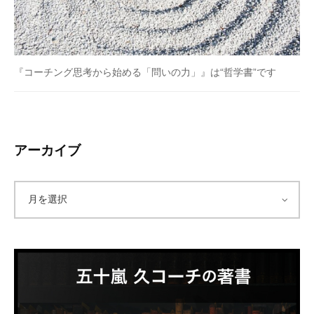
『コーチング思考から始める「問いの力」』は“哲学書”です
アーカイブ
ア
ー
カ
イ