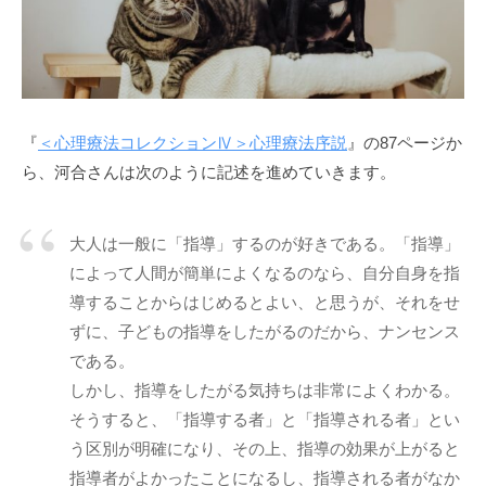
う
a
社
d
会
m
に
i
n
と
『
＜心理療法コレクションⅣ＞心理療法序説
』の87ページか
っ
ら、河合さんは次のように記述を進めていきます。
て
な
く
大人は一般に「指導」するのが好きである。「指導」
て
によって人間が簡単によくなるのなら、自分自身を指
は
導することからはじめるとよい、と思うが、それをせ
な
ずに、子どもの指導をしたがるのだから、ナンセンス
ら
である。
な
しかし、指導をしたがる気持ちは非常によくわかる。
い
コ
そうすると、「指導する者」と「指導される者」とい
ミ
う区別が明確になり、その上、指導の効果が上がると
ュ
指導者がよかったことになるし、指導される者がなか