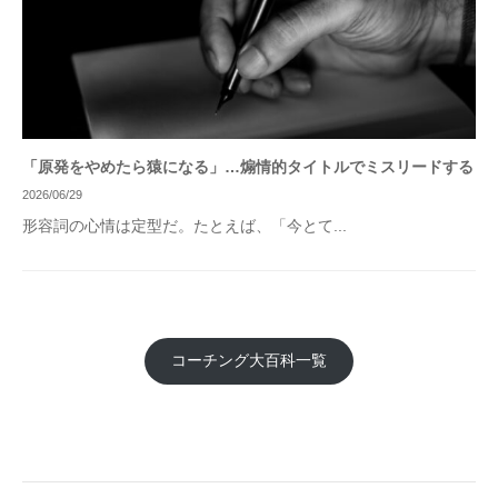
「原発をやめたら猿になる」…煽情的タイトルでミスリードする
2026/06/29
形容詞の心情は定型だ。たとえば、「今とて...
コーチング大百科一覧