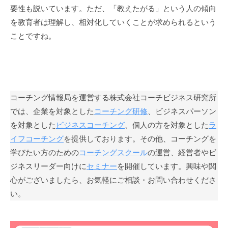
要性も説いています。ただ、「教えたがる」という人の傾向
」
を教育者は理解し、相対化していくことが求められるという
を
通
ことですね。
じ
て
、
コ
コーチング情報局を運営する株式会社コーチビジネス研究所
ー
では、企業を対象とした
コーチング研修
、ビジネスパーソン
チ
ン
を対象とした
ビジネスコーチング
、個人の方を対象とした
ラ
グ
イフコーチング
を提供しております。その他、コーチングを
の
学びたい方のための
コーチングスクール
の運営、経営者やビ
本
ジネスリーダー向けに
セミナー
を開催しています。興味や関
質
心がございましたら、お気軽にご相談・お問い合わせくださ
が
い。
一
人
で