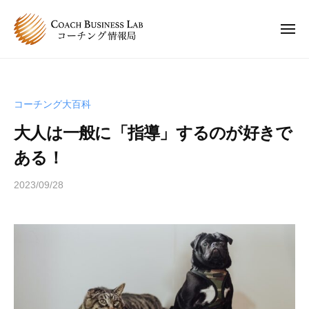
C
ュ
コ
ー
B
ン
L
メ
ニ
テ
コ
C
ュ
コ
ン
ー
ー
B
ー
チ
ツ
チ
L
ン
へ
コーチング大百科
ン
コ
グ
ス
グ
大人は一般に「指導」するのが好きで
情
ー
キ
は
報
チ
ある！
ッ
、
局
ン
プ
人
2023/09/28
b
グ
と
y
情
人
s
報
が
p
関
局
e
わ
e
り
d
合
s