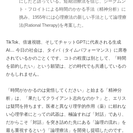
にしたと語っている。短期治療法を信じ、ジークムン
「
ト・フロイトによる時間のかかる手法（精神分析）に
受
挑み、1955年には心理療法の新しい手法として論理療
容
法(Rational Therapy)を考案した。
と
共
感
TikTok、倍速視聴、そしてチャットGPTに代表される生成
」
AI… 今日の社会は、タイバ（タイムパフォーマンス）に席巻
に
されているかのごとくです。コトの程度は別として、「時間
基
を節約したい」という願望は、どの時代でも共通しているの
づ
かもしれません。
く
相
「時間がかかるのは覚悟してください」と始まる「精神分
互
析」は、「果たしてクライアント志向なのか？」と、エリス
理
は疑問を持ちます。医者と異なり理学的作用（薬）に頼れな
解
い心理学者にとっての武器は、極論すれば「対話」であり、
で
だからこそ「対話」を突き詰めた先にある「論理の流れ」を
す
最も重視するという「論理療法」を開発し提唱したのです。
。