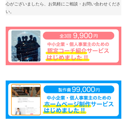
心がございましたら、お気軽にご相談・お問い合わせくださ
も
い。
多
く
の
人
に
広
が
り
浸
透
し
て
い
く
こ
と
を