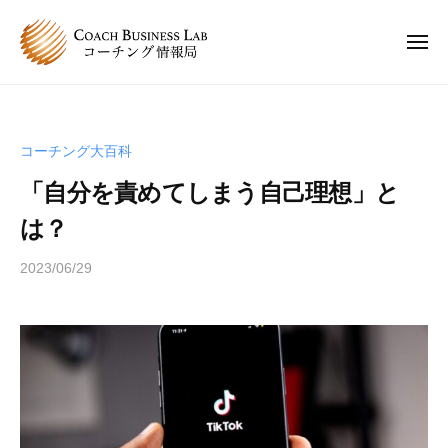
C
ュ
コ
ー
B
ン
L
メ
ニ
テ
コ
C
ュ
コ
ン
ー
ー
B
ー
チ
ツ
チ
L
ン
へ
コーチング大百科
ン
コ
グ
ス
グ
「自分を責めてしまう自己理想」と
情
ー
キ
は
報
チ
は？
ッ
、
局
ン
プ
人
2023/06/29
b
グ
と
y
情
人
s
報
が
p
関
局
e
わ
e
り
d
合
s