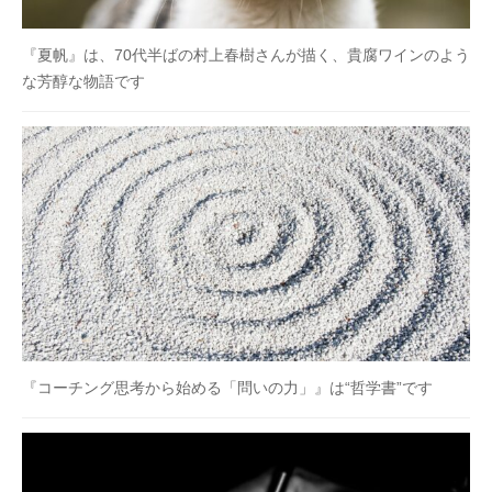
『夏帆』は、70代半ばの村上春樹さんが描く、貴腐ワインのよう
な芳醇な物語です
『コーチング思考から始める「問いの力」』は“哲学書”です