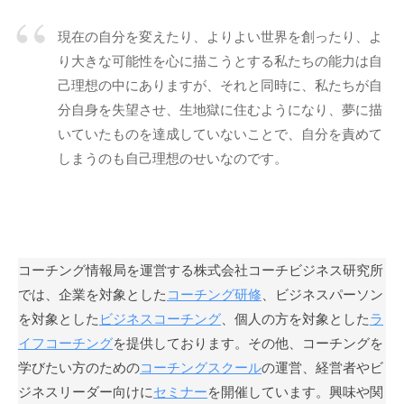
」
現在の自分を変えたり、よりよい世界を創ったり、よ
を
り大きな可能性を心に描こうとする私たちの能力は自
通
じ
己理想の中にありますが、それと同時に、私たちが自
て
分自身を失望させ、生地獄に住むようになり、夢に描
、
いていたものを達成していないことで、自分を責めて
コ
しまうのも自己理想のせいなのです。
ー
チ
ン
グ
の
コーチング情報局を運営する株式会社コーチビジネス研究所
本
では、企業を対象とした
コーチング研修
、ビジネスパーソン
質
を対象とした
ビジネスコーチング
、個人の方を対象とした
ラ
が
イフコーチング
を提供しております。その他、コーチングを
一
学びたい方のための
コーチングスクール
の運営、経営者やビ
人
ジネスリーダー向けに
セミナー
を開催しています。興味や関
で