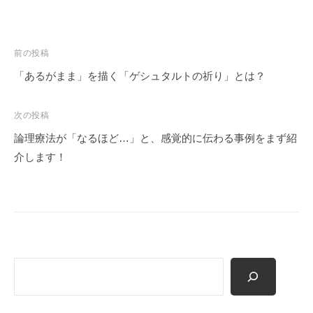
願
っ
て
投
前の投稿
い
稿
「あるがまま」を描く「ゲシュタルトの祈り」とは？
ま
ナ
す
ビ
次の投稿
。
ゲ
論理療法が「なるほど…」と、感覚的に伝わる事例をまず紹
ー
介します！
シ
ョ
ン
検
索