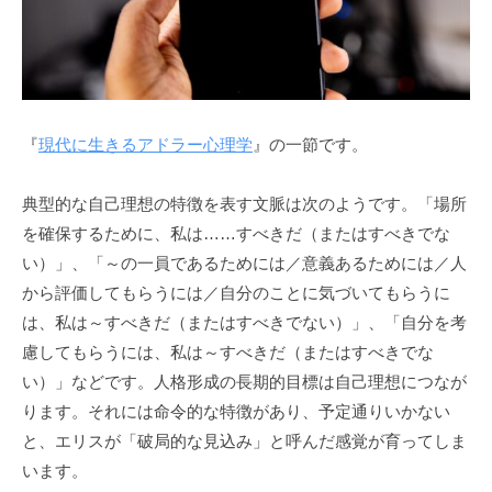
う
a
社
d
会
m
に
i
n
と
『
現代に生きるアドラー心理学
』の一節です。
っ
て
典型的な自己理想の特徴を表す文脈は次のようです。「場所
な
く
を確保するために、私は……すべきだ（またはすべきでな
て
い）」、「～の一員であるためには／意義あるためには／人
は
から評価してもらうには／自分のことに気づいてもらうに
な
は、私は～すべきだ（またはすべきでない）」、「自分を考
ら
慮してもらうには、私は～すべきだ（またはすべきでな
な
い）」などです。人格形成の長期的目標は自己理想につなが
い
ります。それには命令的な特徴があり、予定通りいかない
コ
と、エリスが「破局的な見込み」と呼んだ感覚が育ってしま
ミ
います。
ュ