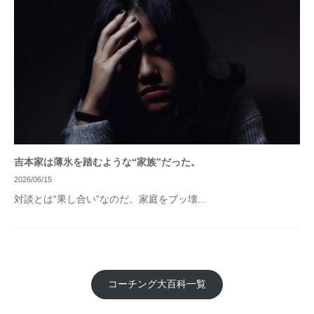
吉本家は薄氷を踏むような“家族”だった。
2026/06/15
対談とは“果し合い”なのだ。家庭をブッ壊...
コーチング大百科一覧