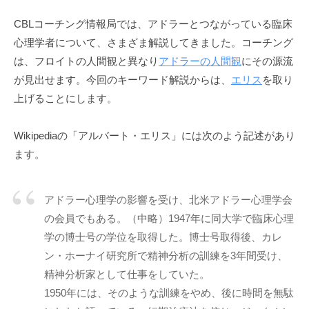
ニ
CBLコーチング情報局では、アドラーとつながっている臨床
ケ
心理学者について、さまざま解説してきました。コーチング
ー
シ
は、フロイトの人間観と異なり
アドラーの人間観
にその源流
ョ
が見出せます。今回のキーワード解説からは、
エリス
を取り
ン
上げることにします。
の
基
Wikipediaの「アルバート・エリス」には次のよう記述があり
盤
ます。
で
あ
り
アドラー心理学の影響を受け、北米アドラー心理学会
、
の会員でもある。（中略）1947年に同大学で臨床心理
そ
学の博士号の学位を取得した。博士号取得後、カレ
の
ン・ホーナイ研究所で精神分析の訓練を3年間受け、
本
精神分析家として仕事をしていた。
質
1950年には、そのような訓練をやめ、後に時間を無駄
は