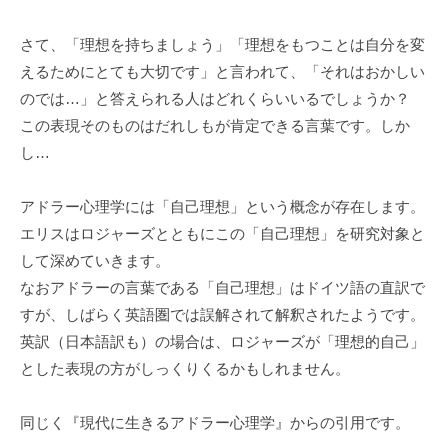
私
ど
さて、「理想を持ちましょう」「理想をもつことは自分を変
も
えるためにとても大切です」と言われて、「それはおかしい
は
のでは…」と答えられる人はどれくらいいるでしょうか？
こ
この表現そのものはだれしもが肯定できる言葉です。しか
の
し…
「
C
アドラー心理学には「自己理想」という概念が存在します。
B
エリスはロジャーズとともにこの「自己理想」を研究対象と
L
して深めていきます。
コ
なおアドラーの言葉である「自己理想」はドイツ語の直訳で
ー
すが、しばらく英語圏では誤解されて解釈されたようです。
チ
英訳（日本語訳も）の場合は、ロジャーズが「理想的自己」
ン
グ
とした表現の方がしっくりくるかもしれません。
情
報
同じく『現代に生きるアドラー心理学』からの引用です。
局