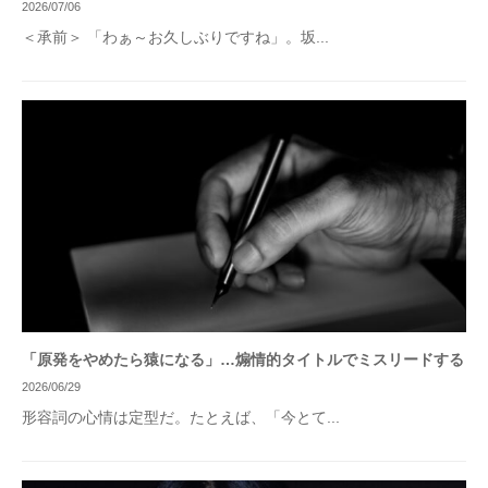
2026/07/06
＜承前＞ 「わぁ～お久しぶりですね」。坂...
「原発をやめたら猿になる」…煽情的タイトルでミスリードする
2026/06/29
形容詞の心情は定型だ。たとえば、「今とて...