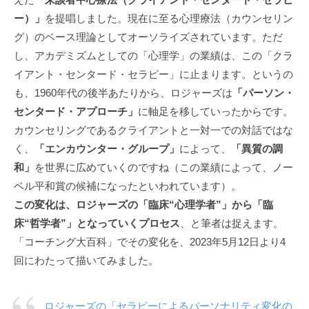
私
ー）」
を提唱しました。現在に至る心理療法（カウンセリン
ど
グ）のベース理論としてオーソライズされています。ただ
も
し、アカデミズムとしての「心理学」の業績は、この「クラ
は
イアント・センタード・セラピー」に止まります。というの
こ
も、1960年代の後半あたりから、ロジャーズは
「パーソン・
の
センタード・アプローチ」
に軸足を移していったからです。
「
カウンセリングであるクライアントと一対一での対話ではな
C
く、
「エンカウンター・グループ」
によって、
「異質の調
B
L
和」
を世界に広めていくのですね（この業績によって、ノー
コ
ベル平和賞の候補になったといわれています）。
ー
この変化は、ロジャーズの「臨床“心理学者”」から「臨
チ
床“哲学者”」となっていくプロセス
、と筆者は捉えます。
ン
「コーチング大百科」でその変化を、2023年5月12日より4
グ
回にわたって描いてみました。
情
報
局
ロジャーズの「セラピーによるパーソナリティ変化の