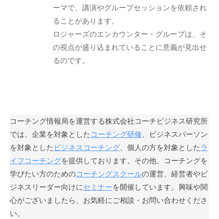
ーマで、講演やグループセッションを依頼され
も
ることがあります。
多
ロジャーズのエンカウンター・グループは、そ
く
の
の視点が盛り込まれていることに意義が見出せ
人
るのです。
に
広
が
り
浸
コーチング情報局を運営する株式会社コーチビジネス研究所
透
では、企業を対象とした
コーチング研修
、ビジネスパーソン
し
を対象とした
ビジネスコーチング
、個人の方を対象とした
ラ
て
イフコーチング
を提供しております。その他、コーチングを
い
学びたい方のための
コーチングスクール
の運営、経営者やビ
く
ジネスリーダー向けに
セミナー
を開催しています。興味や関
こ
心がございましたら、お気軽にご相談・お問い合わせくださ
と
い。
を