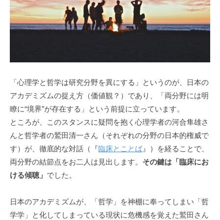
d
う
s
社
a
会
d
に
m
と
i
っ
n
て
「心理学と哲学は研究分野を異にする」というのが、日本の
な
アカデミズムの捉え方（価値観？）であり、「両分野には明
く
瞭に“境界”が存在する」という前提に立っています。
て
ところが、このスタンスに疑問を抱く心理学者の河合隼雄さ
は
んと哲学者の鷲田清一さん（それぞれの分野の日本的権威で
な
す）が、徹底的な対話（『
臨床とことば
』）を経ることで、
ら
両分野の結節点をお二人は見出します。
その鍵は「臨床にお
な
ける傾聴」
でした。
い
コ
日本のアカデミズムが、「哲学」を神棚に奉ってしまい「哲
ミ
ュ
学学」と化してしまっている現状に危機感を覚えた鷲田さん