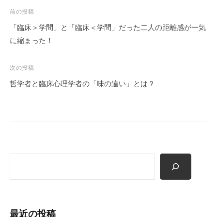
投
前の投稿
稿
「臨床＞学問」と「臨床＜学問」だった二人の距離感が一気
ナ
に縮まった！
ビ
ゲ
次の投稿
ー
哲学者と臨床心理学者の「味の違い」とは？
シ
ョ
ン
検
索
最近の投稿