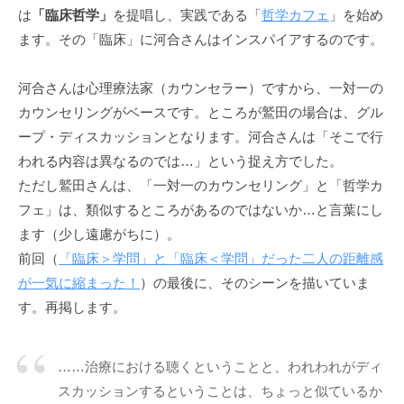
ニ
は
「臨床哲学」
を提唱し、実践である「
哲学カフェ
」を始め
ケ
ます。その「臨床」に河合さんはインスパイアするのです。
ー
シ
河合さんは心理療法家（カウンセラー）ですから、一対一の
ョ
カウンセリングがベースです。ところが鷲田の場合は、グル
ン
ープ・ディスカッションとなります。河合さんは「そこで行
の
われる内容は異なるのでは…」という捉え方でした。
基
ただし鷲田さんは、「一対一のカウンセリング」と「哲学カ
盤
フェ」は、類似するところがあるのではないか…と言葉にし
で
ます（少し遠慮がちに）。
あ
前回（
「臨床＞学問」と「臨床＜学問」だった二人の距離感
り
、
が一気に縮まった！
）の最後に、そのシーンを描いていま
そ
す。再掲します。
の
本
……治療における聴くということと、われわれがディ
質
スカッションするということは、ちょっと似ているか
は