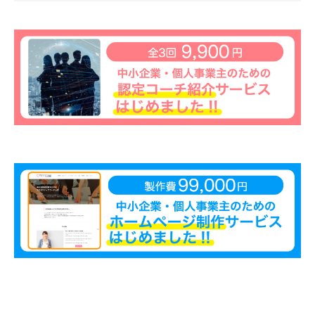
願
っ
て
い
ま
す
。