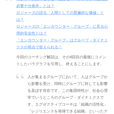
」
必要十分条件」とは？
を
ロジャーズの語る「人間としての普遍的な価値」と
通
は？
じ
ロジャーズの「エンカウンター・グループ」に見る心
て
理的安全性とは？
、
「エンカウンター・グループ」はグループ・ダイナミ
コ
クスの視点で捉えられる！
ー
チ
今回のコーチング解説は、その4回目の最後にコメン
ン
トしたパラグラフを引用し、終えることにします。
グ
の
人が集まるグループにおいて、人はグルーブか
本
ら影響を受け、同時にグループに対しても影響
質
を及ぼす存在です。この集団特性が、社会心理
が
学でいうところのグループ・ダイナミクスで
一
す。エグゼクティブコーチは「組織の活性化」
人
「レジリエンスを発揮できる組織」といったテ
で