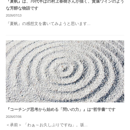
『夏帆』は、70代半ばの村上春樹さんが描く、貴腐ワインのよう
な芳醇な物語です
2026/07/13
『夏帆』の感想文を書いてみようと思います...
『コーチング思考から始める「問いの力」』は“哲学書”です
2026/07/06
＜承前＞ 「わぁ～お久しぶりですね」。坂...