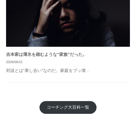
吉本家は薄氷を踏むような“家族”だった。
2026/06/15
対談とは“果し合い”なのだ。家庭をブッ壊...
コーチング大百科一覧