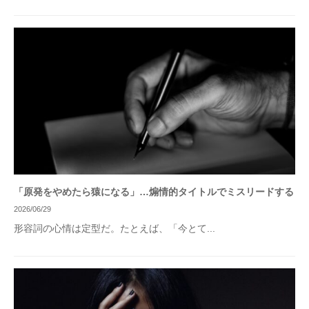
「原発をやめたら猿になる」…煽情的タイトルでミスリードする
2026/06/29
形容詞の心情は定型だ。たとえば、「今とて...