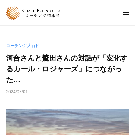
C
ュ
コ
ー
B
ン
L
メ
ニ
テ
コ
C
ュ
コ
ン
ー
ー
B
ー
チ
ツ
チ
L
ン
へ
コーチング大百科
ン
コ
グ
ス
グ
河合さんと鷲田さんの対話が「変化す
情
ー
キ
は
報
チ
るカール・ロジャーズ」につながっ
ッ
、
局
ン
プ
人
た…
グ
と
情
2024/07/01
b
人
y
報
が
s
関
局
p
わ
e
り
e
合