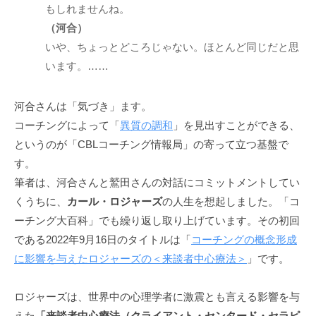
もしれませんね。
「
（河合）
受
容
いや、ちょっとどころじゃない。ほとんど同じだと思
と
います。……
共
感
河合さんは「気づき」ます。
」
コーチングによって「
異質の調和
」を見出すことができる、
に
というのが「CBLコーチング情報局」の寄って立つ基盤で
基
す。
づ
筆者は、河合さんと鷲田さんの対話にコミットメントしてい
く
くうちに、
カール・ロジャーズ
の人生を想起しました。「コ
相
ーチング大百科」でも繰り返し取り上げています。その初回
互
である2022年9月16日のタイトルは「
コーチングの概念形成
理
解
に影響を与えたロジャーズの＜来談者中心療法＞
」です。
で
す
ロジャーズは、世界中の心理学者に激震とも言える影響を与
。
えた
「来談者中心療法（クライアント・センタード・セラピ