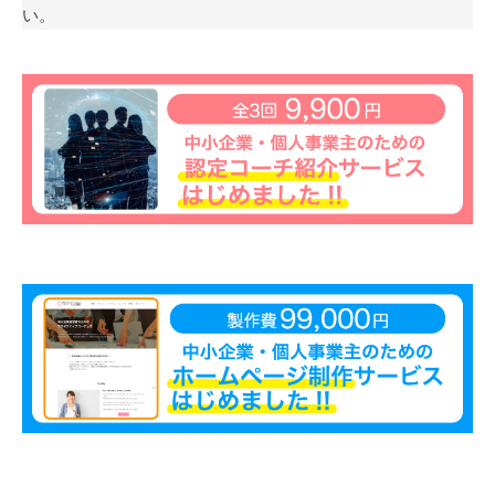
い。
も
多
く
の
人
に
広
が
り
浸
透
し
て
い
く
こ
と
を