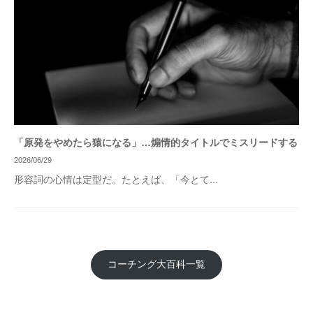
「原発をやめたら猿になる」…煽情的タイトルでミスリードする
2026/06/29
形容詞の心情は定型だ。たとえば、「今とて...
コーチング大百科一覧