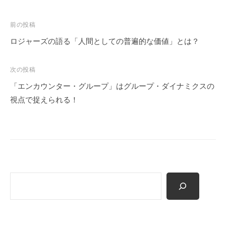
願
っ
投
前の投稿
て
稿
ロジャーズの語る「人間としての普遍的な価値」とは？
い
ナ
ま
ビ
次の投稿
す
ゲ
「エンカウンター・グループ」はグループ・ダイナミクスの
。
ー
視点で捉えられる！
シ
ョ
ン
検
索