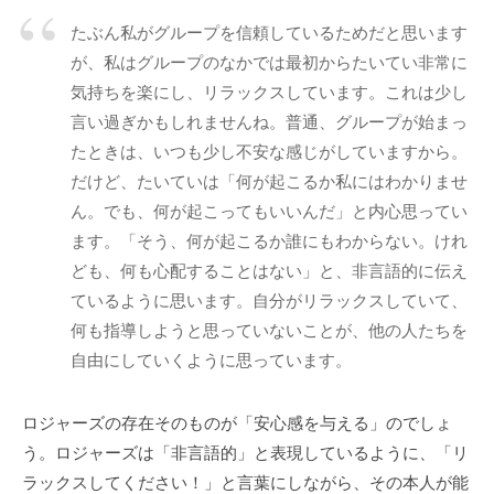
私
たぶん私がグループを信頼しているためだと思います
ど
が、私はグループのなかでは最初からたいてい非常に
も
気持ちを楽にし、リラックスしています。これは少し
は
言い過ぎかもしれませんね。普通、グループが始まっ
こ
たときは、いつも少し不安な感じがしていますから。
の
だけど、たいていは「何が起こるか私にはわかりませ
「
ん。でも、何が起こってもいいんだ」と内心思ってい
C
B
ます。「そう、何が起こるか誰にもわからない。けれ
L
ども、何も心配することはない」と、非言語的に伝え
コ
ているように思います。自分がリラックスしていて、
ー
何も指導しようと思っていないことが、他の人たちを
チ
自由にしていくように思っています。
ン
グ
ロジャーズの存在そのものが「安心感を与える」のでしょ
情
う。ロジャーズは「非言語的」と表現しているように、「リ
報
ラックスしてください！」と言葉にしながら、その本人が能
局