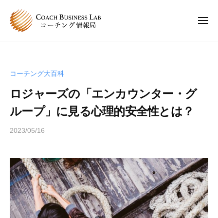
C
ュ
コ
ー
B
ン
L
メ
ニ
テ
コ
C
ュ
コ
ン
ー
ー
B
ー
チ
ツ
チ
L
ン
へ
コーチング大百科
ン
コ
グ
ス
グ
ロジャーズの「エンカウンター・グ
情
ー
キ
は
報
チ
ループ」に見る心理的安全性とは？
ッ
、
局
ン
プ
人
2023/05/16
b
グ
と
y
情
人
s
報
が
p
関
局
e
わ
e
り
d
合
s