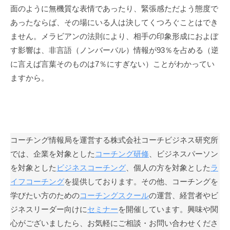
面のように無機質な表情であったり、緊張感ただよう態度で
」
あったならば、その場にいる人は決してくつろぐことはでき
を
通
ません。メラビアンの法則により、相手の印象形成におよぼ
じ
す影響は、非言語（ノンバーバル）情報が93％を占める（逆
て
に言えば言葉そのものは7％にすぎない）ことがわかってい
、
ますから。
コ
ー
チ
ン
グ
コーチング情報局を運営する株式会社コーチビジネス研究所
の
では、企業を対象とした
コーチング研修
、ビジネスパーソン
本
を対象とした
ビジネスコーチング
、個人の方を対象とした
ラ
質
イフコーチング
を提供しております。その他、コーチングを
が
学びたい方のための
コーチングスクール
の運営、経営者やビ
一
ジネスリーダー向けに
セミナー
を開催しています。興味や関
人
心がございましたら、お気軽にご相談・お問い合わせくださ
で