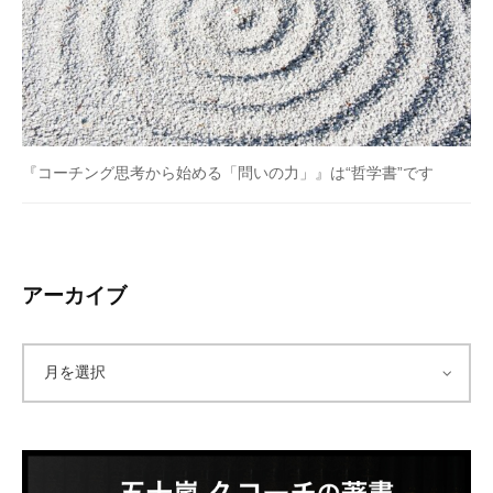
『コーチング思考から始める「問いの力」』は“哲学書”です
アーカイブ
ア
ー
カ