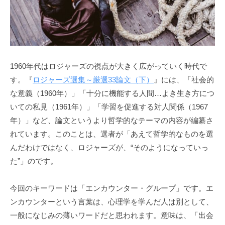
う
a
社
d
会
m
に
i
n
と
1960年代はロジャーズの視点が大きく広がっていく時代で
っ
す。『
ロジャーズ選集～厳選33論文（下）
』には、「社会的
て
な意義（1960年）」「十分に機能する人間…よき生き方につ
な
く
いての私見（1961年）」「学習を促進する対人関係（1967
て
年）」など、論文というより哲学的なテーマの内容が編纂さ
は
れています。このことは、選者が「あえて哲学的なものを選
な
んだわけではなく、ロジャーズが、“そのようになっていっ
ら
た”」のです。
な
い
今回のキーワードは「エンカウンター・グループ」です。エ
コ
ンカウンターという言葉は、心理学を学んだ人は別として、
ミ
一般になじみの薄いワードだと思われます。意味は、「出会
ュ