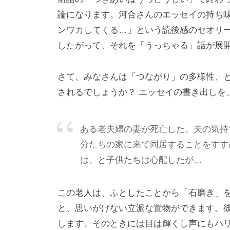
な
論になります。河合さんのエッセイの持ち
い
ンワカしてくる…」という読後感のセオリ
コ
したがって、それを「うっちゃる」話が展
ミ
ュ
さて、みなさんは「つながり」の多様性、
ニ
されるでしょうか？ エッセイの書き出しを
ケ
ー
シ
ある老夫婦の妻が死亡した。夫の気持
ョ
分たちの家に来て同居することをすす
ン
は、と子供たちは心配したが…
の
基
この老人は、ふとしたことから「石磨き」
盤
と、思いがけない立派な置物ができます。
で
します。そのときには目は輝くし声にもハ