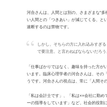
基
づ
河合さんは、人間とは別の、さまざまな“多
く
い人間との「つきあい」が減じてくる、とい
相
速断するのは禁物です。
互
理
しかし、そちらの方に入れ込みすぎる
解
で要注意、と言わねばならないだろう
で
す
「仕事ばかりではなく、趣味を持った方が
。
います。臨床心理学者の河合さんは、その
私
ど
うです。河合さんの視点は、常に「人間そ
も
は
「私は会計士です」、「私は××会社に勤め
こ
ーの指導をしています」など、社会的役割