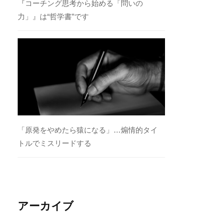
『コーチング思考から始める「問いの
力」』は“哲学書”です
「原発をやめたら猿になる」…煽情的タイ
トルでミスリードする
アーカイブ