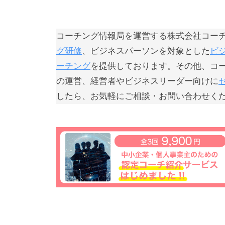
じ
て
コーチング情報局を運営する株式会社コー
、
グ研修
、ビジネスパーソンを対象とした
ビ
コ
ーチング
を提供しております。その他、コ
ー
の運営、経営者やビジネスリーダー向けに
チ
したら、お気軽にご相談・お問い合わせく
ン
グ
の
本
質
が
一
人
で