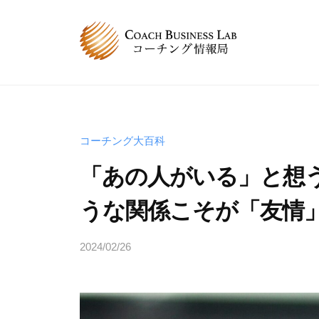
コ
B
ン
L
テ
コ
C
コ
ン
ー
ー
B
ツ
チ
チ
へ
L
ン
ン
グ
ス
コ
コーチング大百科
グ
情
キ
ー
「あの人がいる」と想
は
報
ッ
チ
、
局
プ
うな関係こそが「友情
ン
人
グ
と
2024/02/26
b
情
人
y
が
報
s
関
局
p