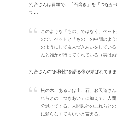
あ
河合さんは冒頭で、「石磨き」を「つながり
り
て…
、
そ
の
このような「もの」ではなく、ペット
本
ので、ペットと「もの」の中間のよう
質
のようにして友人づきあいをしている
は
んと誰かが待ってくれている（実はぬ
「
受
河合さんの“多様性”を語る像が結ばれてき
容
と
松の木、あるいは土、石、お天道さん
共
れらとの「つきあい」に加えて、人間
感
分減じてくる。人間以外のこれらとの
」
に頼らなくてもいいと言える。
に