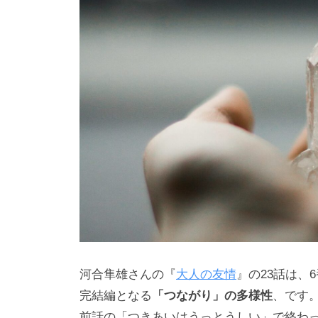
わ
e
り
e
合
d
う
s
a
社
d
会
m
に
i
と
n
っ
て
な
く
て
は
河合隼雄さんの『
大人の友情
』の23話は、
な
完結編となる
「つながり」の多様性
、です
ら
前話の「つきあいはうっとうしい」で終わ