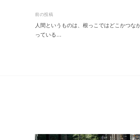
も
多
投
前の投稿
く
稿
人間というものは、根っこではどこかつな
の
っている…
ナ
人
ビ
に
ゲ
広
ー
が
り
シ
浸
ョ
透
ン
し
て
い
く
こ