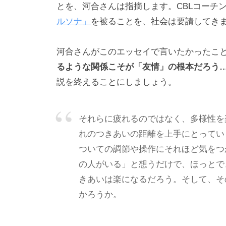
の
とを、河合さんは指摘します。CBLコーチ
「
ルソナ」
を被ることを、社会は要請してき
C
B
河合さんがこのエッセイで言いたかったこ
L
るような関係こそが「友情」の根本だろう
コ
説を終えることにしましょう。
ー
チ
それらに疲れるのではなく、多様性を
ン
れのつきあいの距離を上手にとってい
グ
ついての調節や操作にそれほど気をつ
情
の人がいる」と想うだけで、ほっとで
報
局
きあいは楽になるだろう。そして、そ
」
かろうか。
を
通