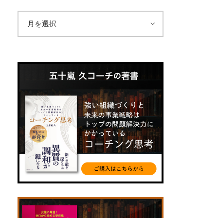
ア
ー
カ
イ
ブ