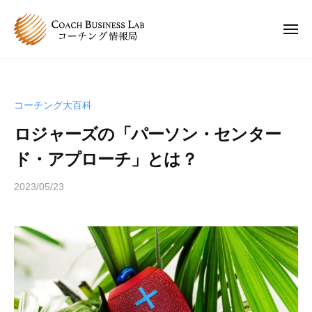
C
ュ
コ
ー
B
ン
L
メ
ニ
テ
コ
C
ュ
コ
ン
ー
ー
B
ー
チ
ツ
チ
L
ン
へ
コーチング大百科
ン
コ
グ
ス
グ
ロジャーズの「パーソン・センター
情
ー
キ
は
報
チ
ド・アプローチ」とは？
ッ
、
局
ン
プ
人
2023/05/23
b
グ
と
y
情
人
s
報
が
p
関
局
e
わ
e
り
d
合
s