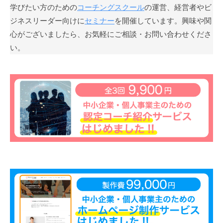
学びたい方のための
コーチングスクール
の運営、経営者やビ
」
ジネスリーダー向けに
セミナー
を開催しています。興味や関
を
心がございましたら、お気軽にご相談・お問い合わせくださ
通
じ
い。
て
、
コ
ー
チ
ン
グ
の
本
質
が
一
人
で