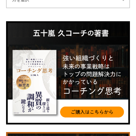
ー
カ
イ
ブ