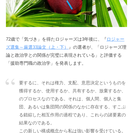
う
a
社
d
会
m
に
i
n
と
72歳で「気づき」を得たロジャーズは3年後に、『
ロジャー
っ
ズ選集～厳選33論文（上・下）
』の選者が、「ロジャーズ理
て
論と政治学との関係が完璧に表現されている」と評価する
な
く
「援助専門職の政治学」を発表します。
て
は
要するに、それは権力、支配、意思決定というものを
な
獲得するか、使用するか、共有するか、放棄するか、
ら
のプロセスなのである。それは、個人間、個人と集
な
団、あるいは集団間の関係のなかに存在する、すこぶ
い
コ
る錯綜した相互作用の過程であり、これらの諸要素の
ミ
結果なのである。
ュ
この新しい構成概念から私は強い影響を受けている。