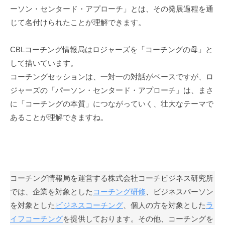
私
ーソン・センタード・アプローチ」とは、その発展過程を通
ど
じて名付けられたことが理解できます。
も
は
CBLコーチング情報局はロジャーズを「コーチングの母」と
こ
して描いています。
の
コーチングセッションは、一対一の対話がベースですが、ロ
「
ジャーズの「パーソン・センタード・アプローチ」は、まさ
C
に「コーチングの本質」につながっていく、壮大なテーマで
B
あることが理解できますね。
L
コ
ー
チ
ン
コーチング情報局を運営する株式会社コーチビジネス研究所
グ
では、企業を対象とした
コーチング研修
、ビジネスパーソン
情
を対象とした
ビジネスコーチング
、個人の方を対象とした
ラ
報
イフコーチング
を提供しております。その他、コーチングを
局