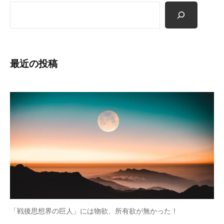
検
願
索
っ
て
い
ま
最近の投稿
す
。
「戦後思想界の巨人」には物欲、所有欲が無かった！