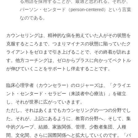
る用語を採用することが、最適と思われる。それが、
「
パーソン・センタード（person-centered）という言葉
受
なのである。
容
と
カウンセリングは、精神的な病を抱えていた人がその状態を
共
感
克服するところまで、つまりマイナスの状態に陥っていたク
」
ライアントをゼロまで引き上げることで、その終着が訪れま
に
す。他方コーチングは、ゼロからプラスに向かってベクトル
基
が伸びていくことをサポートし伴走することです。
づ
く
臨床心理学者（カウンセラー）のロジャーズは、「クライエ
相
ント・センタード・セラピー（来談者中心療法）」を確立
互
し、それが世界に広がっていきます。
理
ただし、それはあくまでもカウンセリングの一つの分野でし
解
た。それが、上記にあるように、教育の分野へ、そして、集
で
中的グループ、結婚、家族関係、管理、少数者集団、人種
す
間、文化間、さらに国際関係へと拡大していくのです。「パ
。