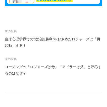
も
多
く
の
人
投
前の投稿
に
稿
臨床心理学界での“政治的勝利”をおさめたロジャーズは「再
広
ナ
起動」する！
が
ビ
り
ゲ
浸
次の投稿
ー
透
コーチングの「ロジャーズは母」「アドラーは父」と呼称す
し
シ
るのはなぜ？
て
ョ
い
ン
く
こ
と
を