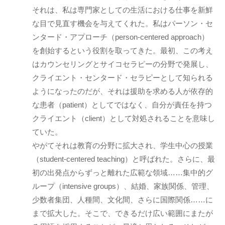
ニ
それは、私は専門家としての生活における仕事を新鮮
ケ
な目で見直す機会を与えてくれた。私はパーソン・セ
ー
ンタード・アプローチ（person-centered approach）
シ
を創始するという役割を取ってきた。最初、この考え
ョ
はカウンセリングとサイコセラピーの分野で発展し、
ン
クライエント・センタード・セラピーとして知られる
の
ようになったのだが、それは援助を求める人が依存的
基
な患者（patient）としてではなく、自分が責任を持つ
盤
クライエント（client）として対処されることを意味し
で
ていた。
あ
り
やがてそれは教育の分野に拡大され、学生中心の授業
、
（student-centered teaching）と呼ばれた。さらに、最
そ
初の出発点からずっと離れた広範な領域……集中的グ
の
ループ（intensive groups）、結婚、家族関係、管理、
本
少数者集団、人種間、文化間、さらに国際関係……に
質
まで拡大した。そこで、できるだけ広い範囲にまたが
は