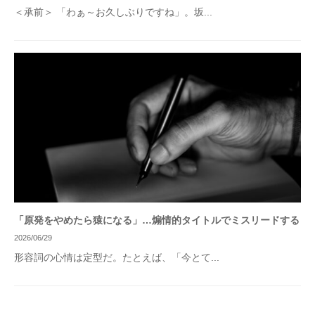
＜承前＞ 「わぁ～お久しぶりですね」。坂...
「原発をやめたら猿になる」…煽情的タイトルでミスリードする
2026/06/29
形容詞の心情は定型だ。たとえば、「今とて...