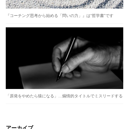
『コーチング思考から始める「問いの力」』は“哲学書”です
「原発をやめたら猿になる」…煽情的タイトルでミスリードする
アーカイブ