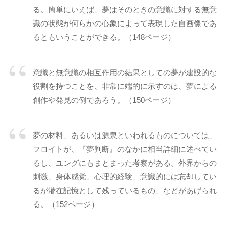
「
る。簡単にいえば、夢はそのときの意識に対する無意
受
識の状態が何らかの心象によって表現した自画像であ
容
るともいうことができる。（148ページ）
と
共
感
意識と無意識の相互作用の結果としての夢が建設的な
」
役割を持つことを、非常に端的に示すのは、夢による
に
創作や発見の例であろう。（150ページ）
基
づ
夢の材料、あるいは源泉といわれるものについては、
く
相
フロイトが、『夢判断』のなかに相当詳細に述べてい
互
るし、ユングにもまとまった考察がある。外界からの
理
刺激、身体感覚、心理的経験、意識的には忘却してい
解
るが潜在記憶として残っているもの、などがあげられ
で
る。（152ページ）
す
。