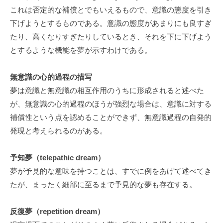
」
これは否定的な補償とでもいえるもので、意識の態度を引き
を
下げようとするものである。意識の態度があまりにも良すぎ
通
たり、高くなりすぎたりしているとき、それを下に下げよう
じ
とするような機能を夢が示すわけである。
て
、
無意識の心的過程の描写
コ
夢は意識と無意識の相互作用のうちに形成されると述べた
ー
が、無意識の心的過程のほうが強烈な場合は、意識に対する
チ
補償性という点を認めることができず、無意識過程の自発的
ン
発現と考えられるのがある。
グ
の
予知夢（telepathic dream）
本
夢が予見的な意味を持つことは、すでに例をあげて述べてき
質
が
たが、まったく細部に至るまで予見的な夢も存在する。
一
人
反復夢（repetition dream）
で