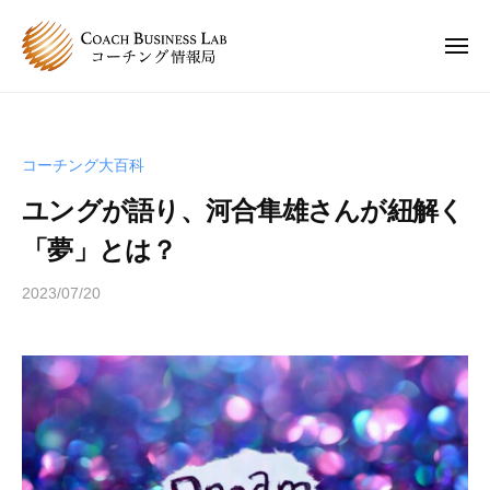
C
ュ
コ
ー
B
ン
L
メ
ニ
テ
コ
C
ュ
コ
ン
ー
ー
B
ー
チ
ツ
チ
L
ン
へ
コーチング大百科
ン
コ
グ
ス
グ
ユングが語り、河合隼雄さんが紐解く
情
ー
キ
は
報
チ
「夢」とは？
ッ
、
局
ン
プ
人
2023/07/20
b
グ
と
y
情
人
s
報
が
p
関
局
e
わ
e
り
d
合
s