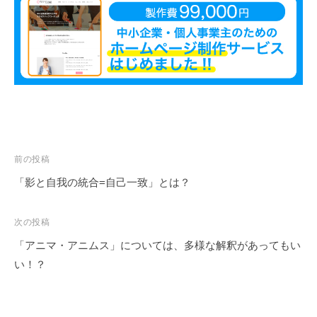
投
前の投稿
稿
「影と自我の統合=自己一致」とは？
ナ
ビ
次の投稿
ゲ
「アニマ・アニムス」については、多様な解釈があってもい
ー
い！？
シ
ョ