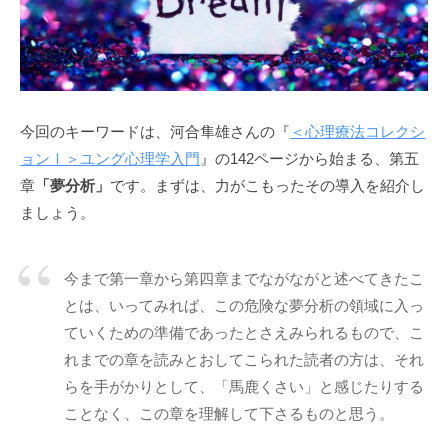
う
a
社
d
会
m
に
i
n
と
今回のキーワードは、河合隼雄さんの『
＜心理療法コレクシ
っ
ョンⅠ＞ユング心理学入門
』の142ページから始まる、第五
て
章
「夢分析」
です。まずは、力がこもったその導入を紹介し
な
く
ましょう。
て
は
今まで第一章から第四章までながながと述べてきたこ
な
とは、いってみれば、この危険な夢分析の領域に入っ
ら
ていくための準備であったとさえみられるもので、こ
な
れまでの章を読みとおしてこられた読者の方は、それ
い
コ
らを手がかりとして、「馬鹿くさい」と感じたりする
ミ
ことなく、この章を理解して下さるものと思う。
ュ