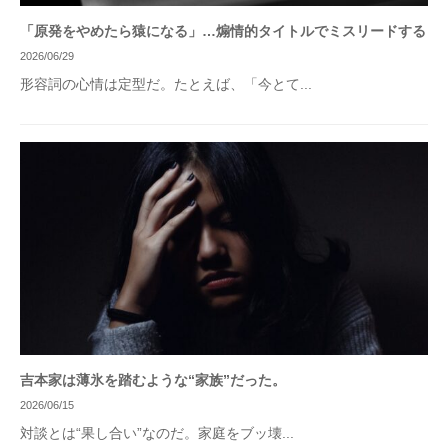
「原発をやめたら猿になる」…煽情的タイトルでミスリードする
2026/06/29
形容詞の心情は定型だ。たとえば、「今とて...
吉本家は薄氷を踏むような“家族”だった。
2026/06/15
対談とは“果し合い”なのだ。家庭をブッ壊...