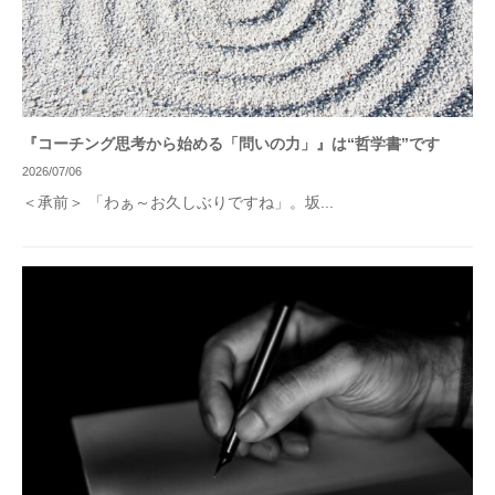
『コーチング思考から始める「問いの力」』は“哲学書”です
2026/07/06
＜承前＞ 「わぁ～お久しぶりですね」。坂...