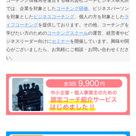
コーチング情報局を運営する株式会社コーチビジネス研究所
願
では、企業を対象とした
コーチング研修
、ビジネスパーソン
っ
を対象とした
ビジネスコーチング
、個人の方を対象とした
ラ
て
イフコーチング
を提供しております。その他、コーチングを
い
学びたい方のための
コーチングスクール
の運営、経営者やビ
ま
ジネスリーダー向けに
セミナー
を開催しています。興味や関
す
心がございましたら、お気軽にご相談・お問い合わせくださ
。
い。