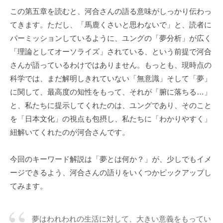
ニ
この第五章を読むと、河合さんの語る意味がしっかり伝わっ
ケ
てきます。ただし、「馬鹿くさいと思わないで」と、読者に
ー
パーミッションしているように、ユングの「夢分析」が広く
シ
「理論としてオーソライズ」されている、という前提で河合
ョ
さんが語っているわけではありません。もっとも、現時点の
ン
科学では、まだ解明しきれていない「無意識」そして「夢」
の
に関して、最高度の知性をもって、それが「腑に落ちる…」
基
と、私たちに提示してくれたのは、ユングであり、そのこと
盤
で
を「日本文化」の視点も包摂し、私たちに「わかりやすく」
あ
紐解いてくれたのが河合さんです。
り
、
今回のキーワード解説は「夢とは何か？」が、少しでもイメ
そ
ージできるよう、河合さんの語りをいくつかピックアップし
の
てみます。
本
質
は
夢はわれわれの生活に対して、大きい意義をもってい