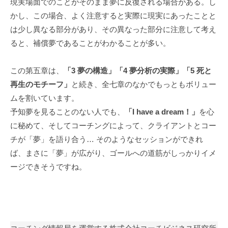
現実場面でのことがそのまま夢に反復される場合がある。し
も
かし、この場合、よく注意すると実際に現実にあったことと
多
は少し異なる部分があり、その異なった部分に注意して考え
く
ると、補償夢であることがわかることが多い。
の
人
この第五章は、
「3 夢の構造」「4 夢分析の実際」「5 死と
に
再生のモチーフ」
と続き、全七章のなかでもっともボリュー
広
ムを割いています。
が
予知夢を見ることのない人でも、
「I have a dream！」
を心
り
浸
に秘めて、そしてコーチングによって、クライアントとコー
透
チが「夢」を語り合う… そのようなセッションができれ
し
ば、まさに「夢」が広がり、ゴールへの道筋がしっかりイメ
て
ージできそうですね。
い
く
こ
と
を