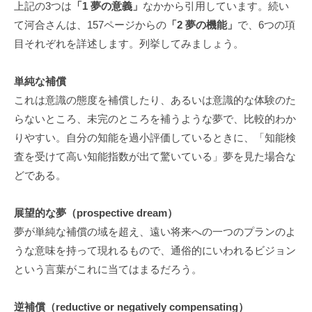
上記の3つは
「1 夢の意義」
なかから引用しています。続い
私
て河合さんは、157ページからの
「2 夢の機能」
で、6つの項
ど
目それぞれを詳述します。列挙してみましょう。
も
は
単純な補償
こ
の
これは意識の態度を補償したり、あるいは意識的な体験のた
「
らないところ、未完のところを補うような夢で、比較的わか
C
りやすい。自分の知能を過小評価しているときに、「知能検
B
査を受けて高い知能指数が出て驚いている」夢を見た場合な
L
どである。
コ
ー
展望的な夢（prospective dream）
チ
夢が単純な補償の域を超え、遠い将来への一つのプランのよ
ン
うな意味を持って現れるもので、通俗的にいわれるビジョン
グ
という言葉がこれに当てはまるだろう。
情
報
逆補償（reductive or negatively compensating）
局