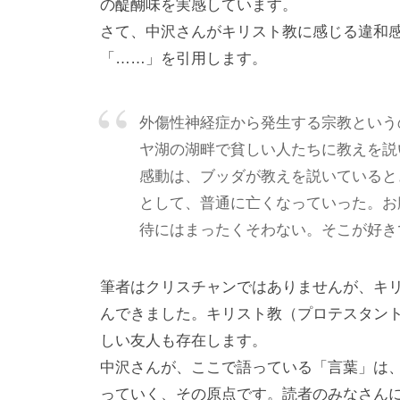
の醍醐味を実感しています。
基
さて、中沢さんがキリスト教に感じる違和感
づ
「……」を引用します。
く
相
互
外傷性神経症から発生する宗教という
理
ヤ湖の湖畔で貧しい人たちに教えを説
解
感動は、ブッダが教えを説いていると
で
として、普通に亡くなっていった。お
す
待にはまったくそわない。そこが好き
。
私
筆者はクリスチャンではありませんが、キ
ど
んできました。キリスト教（プロテスタン
も
しい友人も存在します。
は
中沢さんが、ここで語っている「言葉」は
こ
っていく、その原点です。読者のみなさんに、そ