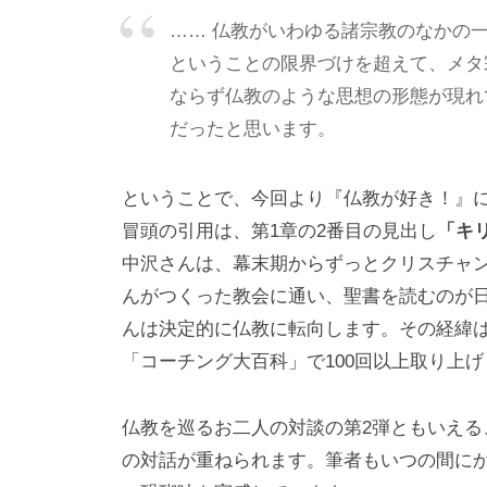
あ
…… 仏教がいわゆる諸宗教のなかの
り
ということの限界づけを超えて、メタ
、
ならず仏教のような思想の形態が現れ
そ
だったと思います。
の
本
質
ということで、今回より『仏教が好き！』
は
冒頭の引用は、第1章の2番目の見出し
「キ
「
中沢さんは、幕末期からずっとクリスチャ
受
んがつくった教会に通い、聖書を読むのが
容
んは決定的に仏教に転向します。その経緯
と
「コーチング大百科」で100回以上取り上
共
感
仏教を巡るお二人の対談の第2弾ともいえ
」
の対話が重ねられます。筆者もいつの間に
に