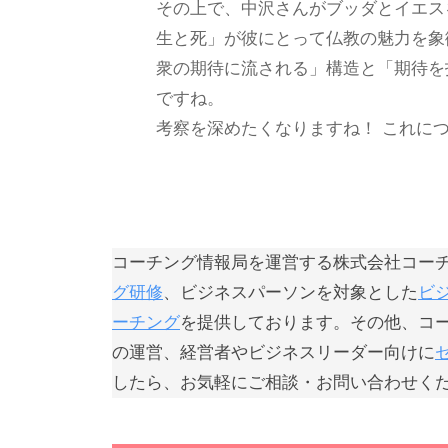
その上で、中沢さんがブッダとイエス
じ
生と死」が彼にとって仏教の魅力を象
て
衆の期待に流される」構造と「期待を
、
ですね。
コ
考察を深めたくなりますね！ これに
ー
チ
ン
グ
の
コーチング情報局を運営する株式会社コー
本
グ研修
、ビジネスパーソンを対象とした
ビ
質
ーチング
を提供しております。その他、コ
が
の運営、経営者やビジネスリーダー向けに
一
したら、お気軽にご相談・お問い合わせく
人
で