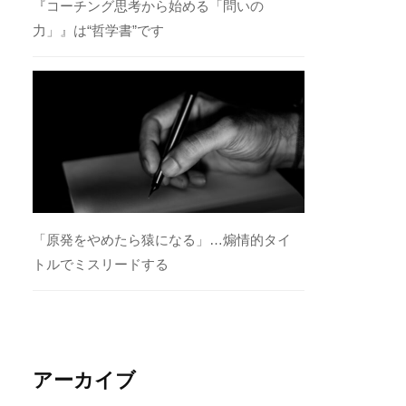
『コーチング思考から始める「問いの
力」』は“哲学書”です
「原発をやめたら猿になる」…煽情的タイ
トルでミスリードする
アーカイブ