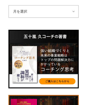
ア
ー
カ
イ
ブ