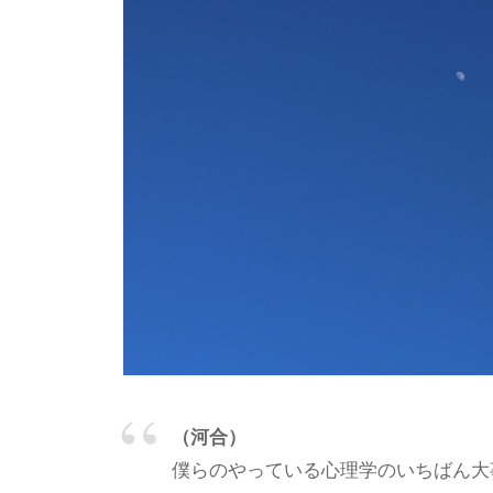
わ
e
り
e
合
d
う
s
a
社
d
会
m
に
i
と
n
っ
て
な
く
て
は
（河合）
な
僕らのやっている心理学のいちばん大
ら