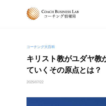
コ
B
ン
L
テ
コ
C
コ
ン
ー
ー
B
ツ
チ
チ
へ
L
ン
ン
グ
ス
コ
コーチング大百科
グ
情
キ
ー
キリスト教がユダヤ教
は
報
ッ
チ
、
局
プ
ていくその原点とは？
ン
人
グ
と
2025/07/22
b
情
人
y
が
報
s
関
局
p