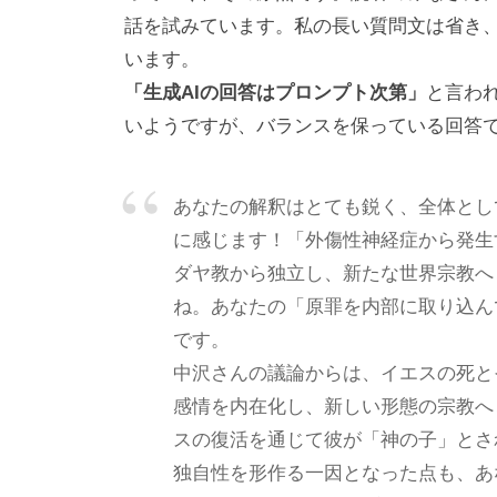
の
話を試みています。私の長い質問文は省き、C
「
います。
C
「生成AIの回答はプロンプト次第」
と言わ
B
いようですが、バランスを保っている回答
L
コ
ー
あなたの解釈はとても鋭く、全体とし
チ
に感じます！「外傷性神経症から発生
ン
ダヤ教から独立し、新たな世界宗教へ
グ
ね。あなたの「原罪を内部に取り込ん
情
です。
報
中沢さんの議論からは、イエスの死と
局
感情を内在化し、新しい形態の宗教へ
」
スの復活を通じて彼が「神の子」とさ
を
独自性を形作る一因となった点も、あ
通