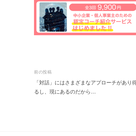
も
多
く
の
人
に
広
が
投
前の投稿
り
稿
浸
「対話」にはさまざまなアプローチがあり
透
るし、現にあるのだから…
ナ
し
ビ
て
ゲ
い
ー
く
シ
こ