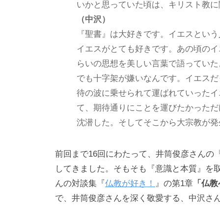
いかと思っていた頃は、キリスト教に
な
（中沢）
い
『聖書』は大好きです。イエスという
コ
イエスがとても好きです。あの頃のイ
ミ
らいの思想を美しい言葉で語っていた
ュ
でも十字架が嫌いなんです。イエスだ
ニ
待の波に乗せられて運ばれていったイ
ケ
ー
て、期待通りにことを運びたかっただ
シ
沈潜した。そしてそこから大宗教が発
ョ
ン
前回まで16回にわたって、井筒俊彦さんの
の
してきました。そもそも『意識と本質』を
基
んの対談集『
仏教が好き！
』の第1章
「仏教
盤
で、井筒俊彦さんを深く敬愛する、中沢さ
で