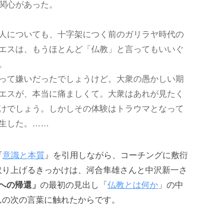
関心があった。
人についても、十字架につく前のガリラヤ時代の
エスは、もうほとんど「仏教」と言ってもいいぐ
。
って嫌いだったでしょうけど。大衆の愚かしい期
エスが、本当に痛ましくて。大衆はあれが見たく
けでしょう。しかしその体験はトラウマとなって
生した。……
『
意識と本質
』を引用しながら、コーチングに敷衍
取り上げるきっかけは、河合隼雄さんと中沢新一さ
への帰還」
の最初の見出し「
仏教とは何か
」の中
んの次の言葉に触れたからです。