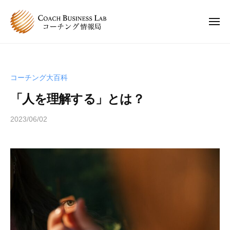
C
ュ
コ
ー
B
ン
L
メ
ニ
テ
コ
C
ュ
コ
ン
ー
ー
B
ー
チ
ツ
チ
L
ン
へ
コーチング大百科
ン
コ
グ
ス
グ
「人を理解する」とは？
情
ー
キ
は
報
チ
ッ
、
2023/06/02
b
局
ン
プ
y
人
グ
s
と
情
p
人
e
報
が
e
関
局
d
わ
s
り
a
合