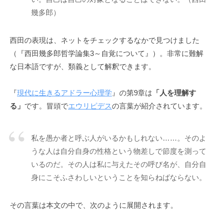
ニ
幾多郎）
ケ
ー
西田の表現は、ネットをチェックするなかで見つけました
シ
（『西田幾多郎哲学論集3～自覚について』）。非常に難解
ョ
な日本語ですが、類義として解釈できます。
ン
の
基
『
現代に生きるアドラー心理学
』の第9章は
「人を理解す
盤
る」
です。冒頭で
エウリピデス
の言葉が紹介されています。
で
あ
私を愚か者と呼ぶ人がいるかもしれない……。そのよ
り
うな人は自分自身の性格という物差しで節度を測って
、
いるのだ。その人は私に与えたその呼び名が、自分自
そ
の
身にこそふさわしいということを知らねばならない。
本
質
その言葉は本文の中で、次のように展開されます。
は