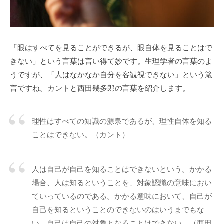
d
う
m
社
i
会
n
に
「眼はすべてを見ることができるが、眼自体を見ることはで
と
きない」という言葉は言い得て妙です。生理学者の言葉のよ
っ
うですが、「人はなかなか自分を客観視できない」という箴
て
言ですね。カントと西田幾多郎の言葉を紹介します。
な
く
て
理性はすべての知識の源泉であるが、理性自体を知る
は
ことはできない。（カント）
な
ら
な
人は自己が自己を知ることはできないという。かかる
い
場合、人は知るということを、対象認識の意味におい
コ
ていっているのである。かかる意味において、自己が
ミ
自己を知るということのできないのはいうまでもな
ュ
い。自己は自己の対象となることはできない。（西田