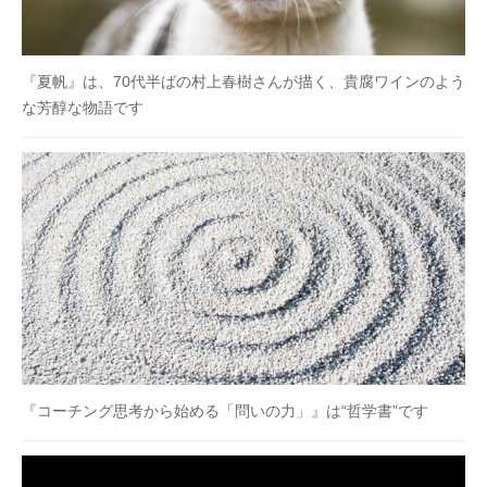
『夏帆』は、70代半ばの村上春樹さんが描く、貴腐ワインのよう
な芳醇な物語です
『コーチング思考から始める「問いの力」』は“哲学書”です