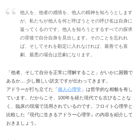
「
他人を、他者の感情を、他人の精神を知ろうとします
受
容
が、私たちが他人を何と呼ぼうとその呼び名は自身に
と
返ってくるのです。他人を知ろうとするすべての探求
共
の背後で自分自身を見出します。そのことを忘れれ
感
ば、そしてそれを勘定に入れなければ、最善でも喜
」
劇、最悪の場合は悲劇になります。
に
基
「他者、そして自分を正常に理解すること」がいかに困難で
づ
あるか… 少し難しい訳文ですが伝わってきます。
く
アドラーが打ち立てた「
個人心理学
」は哲学的な相貌を有し
相
ています。だからこそ、100年を経た現代でも古びることな
互
く、臨床の現場で活用されているのです。フロイト心理学と
理
解
比較した『現代に生きるアドラー心理学』の内容を紹介して
で
おきましょう。
す
。