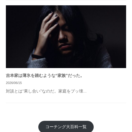
吉本家は薄氷を踏むような“家族”だった。
2026/06/15
対談とは“果し合い”なのだ。家庭をブッ壊...
コーチング大百科一覧