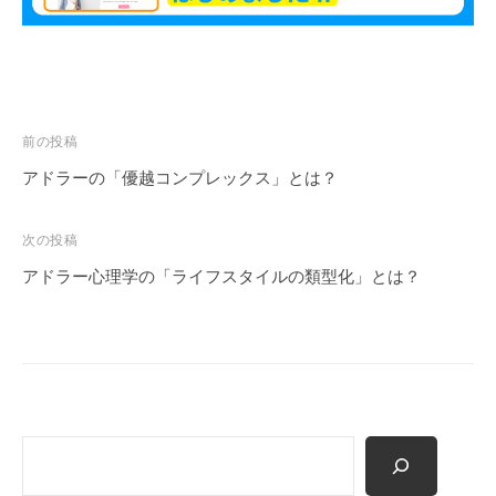
も
多
く
の
人
投
前の投稿
に
稿
アドラーの「優越コンプレックス」とは？
広
ナ
が
ビ
次の投稿
り
ゲ
浸
アドラー心理学の「ライフスタイルの類型化」とは？
ー
透
シ
し
て
ョ
い
ン
く
こ
検
と
索
を