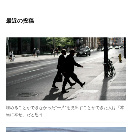
願
っ
最近の投稿
て
い
ま
す
。
埋めることができなかった“一片”を見出すことができた人は「本
当に幸せ」だと思う