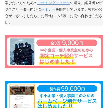
学びたい方のための
コーチングスクール
の運営、経営者やビ
」
ジネスリーダー向けに
セミナー
を開催しています。興味や関
を
心がございましたら、お気軽にご相談・お問い合わせくださ
通
い。
じ
て
、
コ
ー
チ
ン
グ
の
本
質
が
一
人
で