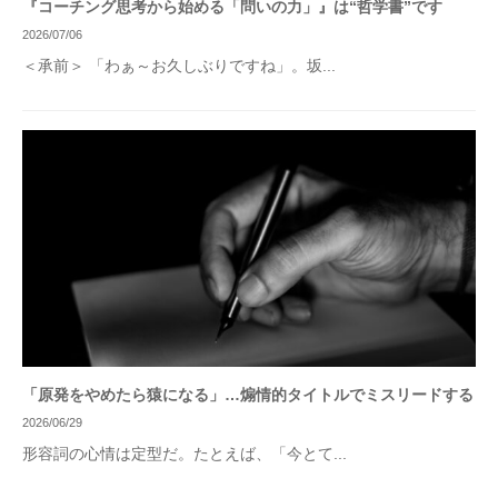
『コーチング思考から始める「問いの力」』は“哲学書”です
2026/07/06
＜承前＞ 「わぁ～お久しぶりですね」。坂...
「原発をやめたら猿になる」…煽情的タイトルでミスリードする
2026/06/29
形容詞の心情は定型だ。たとえば、「今とて...