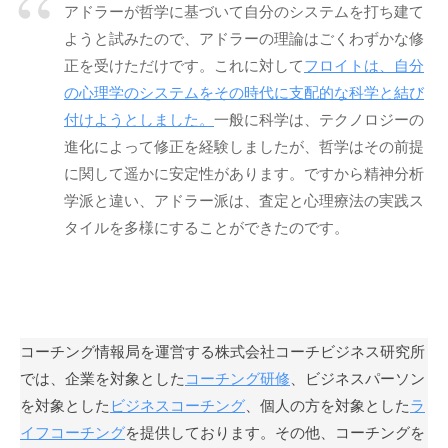
アドラーが哲学に基づいて自分のシステムを打ち建て
私
ようと試みたので、アドラーの理論はごくわずかな修
ど
正を受けただけです。これに対して
フロイトは、自分
も
は
の心理学のシステムをその時代に支配的な科学と結び
こ
付けようとしました。
一般に科学は、テクノロジーの
の
進化によって修正を経験しましたが、哲学はその前提
「
に関して遥かに安定性があります。ですから精神分析
C
学派と違い、アドラー派は、査定と心理療法の実践ス
B
タイルを多様にすることができたのです。
L
コ
ー
チ
ン
コーチング情報局を運営する株式会社コーチビジネス研究所
グ
では、企業を対象とした
コーチング研修
、ビジネスパーソン
情
を対象とした
ビジネスコーチング
、個人の方を対象とした
ラ
報
イフコーチング
を提供しております。その他、コーチングを
局