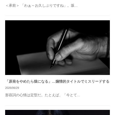
＜承前＞ 「わぁ～お久しぶりですね」。坂...
「原発をやめたら猿になる」…煽情的タイトルでミスリードする
2026/06/29
形容詞の心情は定型だ。たとえば、「今とて...