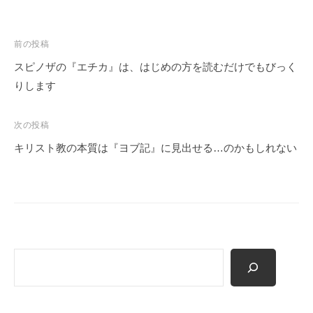
投
前の投稿
稿
スピノザの『エチカ』は、はじめの方を読むだけでもびっく
ナ
りします
ビ
ゲ
次の投稿
ー
キリスト教の本質は『ヨブ記』に見出せる…のかもしれない
シ
ョ
ン
検
索