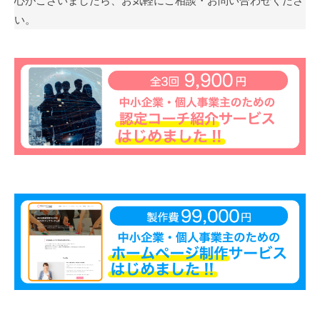
心がございましたら、お気軽にご相談・お問い合わせくださ
願
い。
っ
て
い
ま
す
。