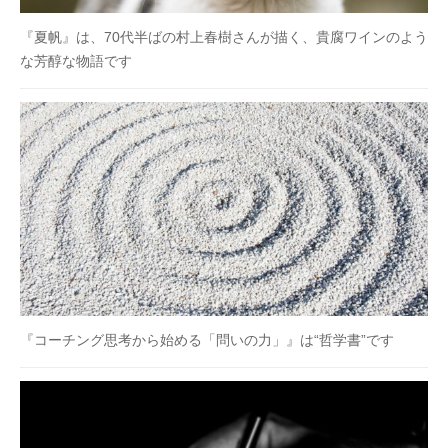
『夏帆』は、70代半ばの村上春樹さんが描く、貴腐ワインのよう
な芳醇な物語です
『コーチング思考から始める「問いの力」』は“哲学書”です