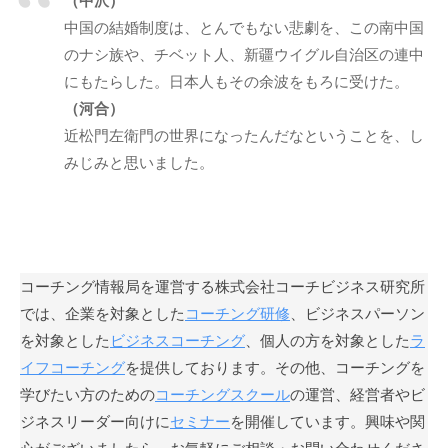
（中沢）
も
中国の結婚制度は、とんでもない悲劇を、この南中国
多
のナシ族や、チベット人、新疆ウイグル自治区の連中
く
にもたらした。日本人もその余波をもろに受けた。
の
（河合）
人
近松門左衛門の世界になったんだなということを、し
に
みじみと思いました。
広
が
り
浸
透
コーチング情報局を運営する株式会社コーチビジネス研究所
し
では、企業を対象とした
コーチング研修
、ビジネスパーソン
て
を対象とした
ビジネスコーチング
、個人の方を対象とした
ラ
い
イフコーチング
を提供しております。その他、コーチングを
く
学びたい方のための
コーチングスクール
の運営、経営者やビ
こ
と
ジネスリーダー向けに
セミナー
を開催しています。興味や関
を