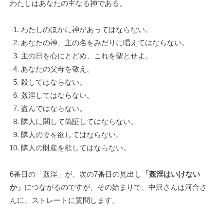
わたしはあなたの主なる神である。
「
受
わたしのほかに神があってはならない。
容
あなたの神、主の名をみだりに唱えてはならない。
と
主の日を心にとどめ、これを聖とせよ。
共
感
あなたの父母を敬え。
」
殺してはならない。
に
姦淫してはならない。
基
盗んではならない。
づ
隣人に関して偽証してはならない。
く
隣人の妻を欲してはならない。
相
隣人の財産を欲してはならない。
互
理
6番目の「姦淫」が、次の7番目の見出し
「姦淫はいけない
解
か」
につながるのですが、その始まりで、中沢さんは河合さ
で
んに、ストレートに質問します。
す
。