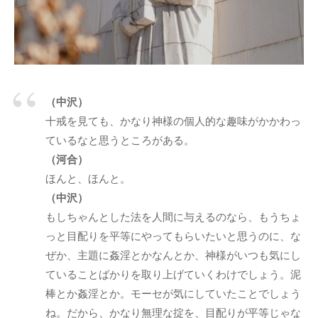
う
a
社
d
会
m
に
i
n
と
っ
（中沢）
て
十戒を見ても、かなり神様の個人的な趣味がかかわっ
な
ているなと思うところがある。
く
（河合）
て
ほんと、ほんと。
は
（中沢）
な
もしちゃんとした法を人間に与えるのなら、もうちょ
ら
っと目配りを平等にやってもらいたいと思うのに、な
な
ぜか、主題に姦淫とかなんとか、神様がいつも気にし
い
コ
ていることばかりを取り上げていくわけでしょう。泥
ミ
棒とか姦淫とか。モーセが気にしていたことでしょう
ュ
ね。だから、かなり無理な掟を、目配りが平等じゃな