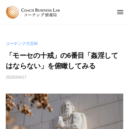
C
ュ
コ
ー
B
ン
L
メ
ニ
テ
コ
C
ュ
コ
ン
ー
ー
B
ー
チ
ツ
チ
L
ン
へ
コーチング大百科
ン
コ
グ
ス
グ
「モーセの十戒」の6番目「姦淫して
情
ー
キ
は
報
チ
はならない」を俯瞰してみる
ッ
、
局
ン
プ
人
2025/04/17
b
グ
と
y
情
人
s
報
が
p
関
局
e
わ
e
り
d
合
s