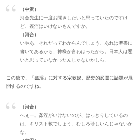
私
（中沢）
ど
河合先生に一度お聞きしたいと思っていたのですけ
も
ど、姦淫はいけないもんですか。
は
（河合）
こ
いやあ、それだってわからんでしょう。あれは聖書に
の
書いてあるから、神様が言わはったから。日本人は悪
「
いと思っていなかったんじゃないかしら。
C
B
L
この後で、「姦淫」に対する宗教観、歴史的変遷に話題が展
コ
開するのですね。
ー
チ
（河合）
ン
グ
へぇー。姦淫がいけないのが、はっきりしているの
情
は、キリスト教でしょう。むしろ珍しいんじゃないか
報
な。
局