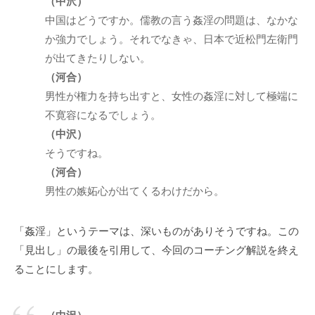
（中沢）
」
中国はどうですか。儒教の言う姦淫の問題は、なかな
を
か強力でしょう。それでなきゃ、日本で近松門左衛門
通
が出てきたりしない。
じ
（河合）
て
男性が権力を持ち出すと、女性の姦淫に対して極端に
、
不寛容になるでしょう。
コ
（中沢）
ー
そうですね。
チ
ン
（河合）
グ
男性の嫉妬心が出てくるわけだから。
の
本
「姦淫」というテーマは、深いものがありそうですね。この
質
「見出し」の最後を引用して、今回のコーチング解説を終え
が
ることにします。
一
人
で