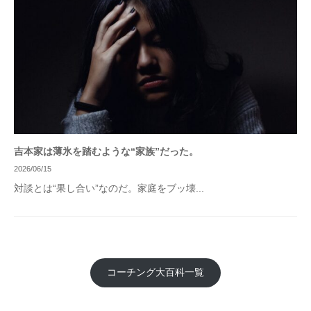
吉本家は薄氷を踏むような“家族”だった。
2026/06/15
対談とは“果し合い”なのだ。家庭をブッ壊...
コーチング大百科一覧