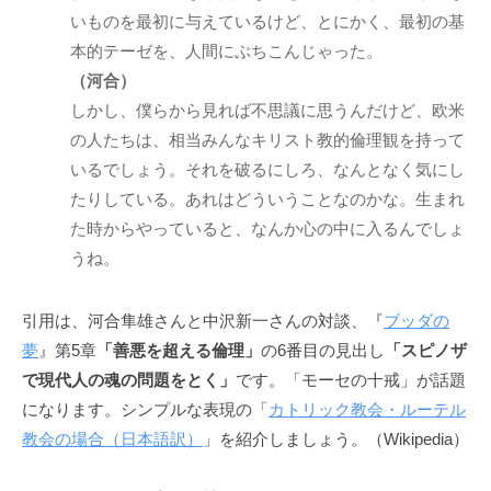
ニ
いものを最初に与えているけど、とにかく、最初の基
ケ
本的テーゼを、人間にぶちこんじゃった。
ー
（河合）
シ
しかし、僕らから見れば不思議に思うんだけど、欧米
ョ
の人たちは、相当みんなキリスト教的倫理観を持って
ン
いるでしょう。それを破るにしろ、なんとなく気にし
の
たりしている。あれはどういうことなのかな。生まれ
基
た時からやっていると、なんか心の中に入るんでしょ
盤
うね。
で
あ
り
引用は、河合隼雄さんと中沢新一さんの対談、『
ブッダの
、
夢
』第5章
「善悪を超える倫理」
の6番目の見出し
「スピノザ
そ
で現代人の魂の問題をとく」
です。「モーセの十戒」が話題
の
になります。シンプルな表現の「
カトリック教会・ルーテル
本
教会の場合（日本語訳）
」を紹介しましょう。（Wikipedia）
質
は