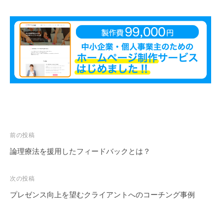
も
多
く
の
人
に
広
が
り
浸
透
投
前の投稿
し
稿
論理療法を援用したフィードバックとは？
て
ナ
い
ビ
次の投稿
く
ゲ
プレゼンス向上を望むクライアントへのコーチング事例
こ
ー
と
シ
を