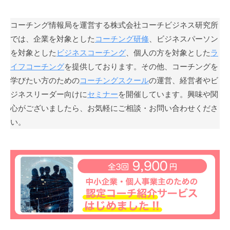
」
を
コーチング情報局を運営する株式会社コーチビジネス研究所
通
では、企業を対象とした
コーチング研修
、ビジネスパーソン
じ
を対象とした
ビジネスコーチング
、個人の方を対象とした
ラ
て
イフコーチング
を提供しております。その他、コーチングを
、
学びたい方のための
コーチングスクール
の運営、経営者やビ
コ
ジネスリーダー向けに
セミナー
を開催しています。興味や関
ー
心がございましたら、お気軽にご相談・お問い合わせくださ
チ
い。
ン
グ
の
本
質
が
一
人
で