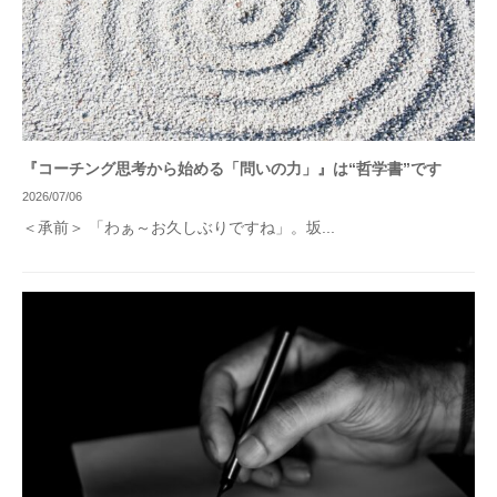
『コーチング思考から始める「問いの力」』は“哲学書”です
2026/07/06
＜承前＞ 「わぁ～お久しぶりですね」。坂...