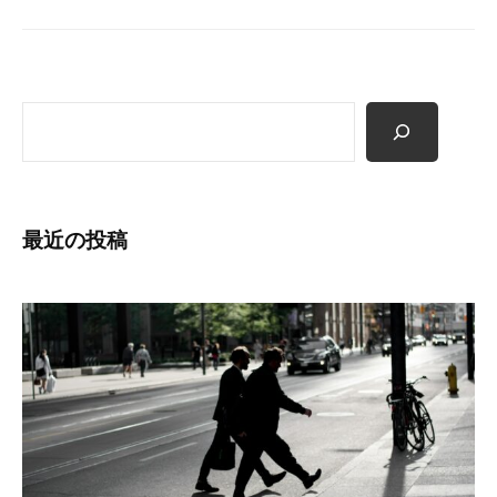
ョ
願
っ
ン
て
い
検
ま
索
す
。
最近の投稿