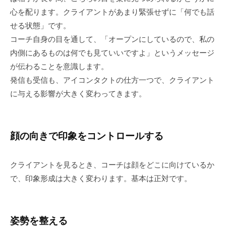
「
心を配ります。クライアントがあまり緊張せずに「何でも話
受
せる状態」です。
容
コーチ自身の目を通して、「オープンにしているので、私の
と
内側にあるものは何でも見ていいですよ」というメッセージ
共
が伝わることを意識します。
感
発信も受信も、アイコンタクトの仕方一つで、クライアント
」
に与える影響が大きく変わってきます。
に
基
づ
く
顔の向きで印象をコントロールする
相
互
クライアントを見るとき、コーチは顔をどこに向けているか
理
で、印象形成は大きく変わります。基本は正対です。
解
で
す
姿勢を整える
。