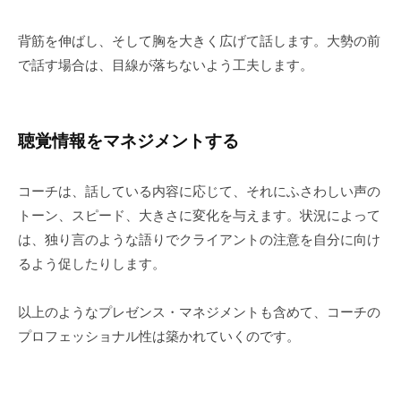
私
ど
背筋を伸ばし、そして胸を大きく広げて話します。大勢の前
も
で話す場合は、目線が落ちないよう工夫します。
は
こ
の
聴覚情報をマネジメントする
「
C
コーチは、話している内容に応じて、それにふさわしい声の
B
トーン、スピード、大きさに変化を与えます。状況によって
L
コ
は、独り言のような語りでクライアントの注意を自分に向け
ー
るよう促したりします。
チ
ン
以上のようなプレゼンス・マネジメントも含めて、コーチの
グ
プロフェッショナル性は築かれていくのです。
情
報
局