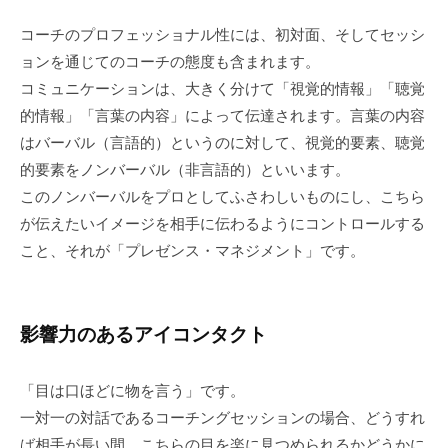
ニ
コーチのプロフェッショナル性には、初対面、そしてセッシ
ケ
ョンを通じてのコーチの態度も含まれます。
ー
シ
コミュニケーションは、大きく分けて「視覚的情報」「聴覚
ョ
的情報」「言葉の内容」によって伝達されます。言葉の内容
ン
はバーバル（言語的）というのに対して、視覚的要素、聴覚
の
的要素をノンバーバル（非言語的）といいます。
基
このノンバーバルをプロとしてふさわしいものにし、こちら
盤
が伝えたいイメージを相手に伝わるようにコントロールする
で
こと、それが「プレゼンス・マネジメント」です。
あ
り
、
影響力のあるアイコンタクト
そ
の
本
「目は口ほどに物を言う」です。
質
一対一の対話であるコーチングセッションの場合、どうすれ
は
ば相手が長い間、こちらの目を楽に見つめられるかどうかに