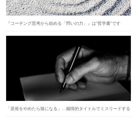
『コーチング思考から始める「問いの力」』は“哲学書”です
「原発をやめたら猿になる」…煽情的タイトルでミスリードする