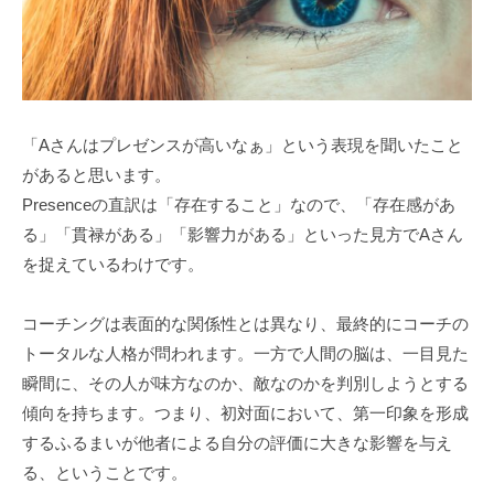
う
a
社
d
会
m
に
i
n
と
「Aさんはプレゼンスが高いなぁ」という表現を聞いたこと
っ
があると思います。
て
Presenceの直訳は「存在すること」なので、「存在感があ
な
く
る」「貫禄がある」「影響力がある」といった見方でAさん
て
を捉えているわけです。
は
な
コーチングは表面的な関係性とは異なり、最終的にコーチの
ら
トータルな人格が問われます。一方で人間の脳は、一目見た
な
瞬間に、その人が味方なのか、敵なのかを判別しようとする
い
傾向を持ちます。つまり、初対面において、第一印象を形成
コ
するふるまいが他者による自分の評価に大きな影響を与え
ミ
る、ということです。
ュ