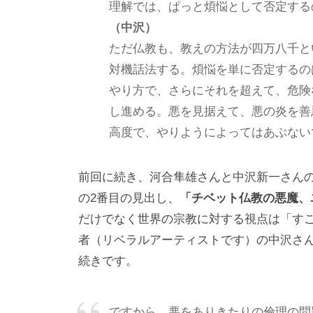
理解では、ぱっと煩悩として否定する
な
（中沢）
い
ただ仏教も、教えの方法が四万八千と
コ
対機話法する。煩悩を単に否定するの
ミ
やり方で、さらにそれを超えて、危険
ュ
し進める。悪を見据えて、悪の炎を善
ニ
高度で、やりようによってはあぶない
ケ
ー
シ
前回に続き、河合隼雄さんと中沢新一さん
ョ
の2番目の見出し、
「チベット仏教の悪魔、
ン
だけでなく世界の宗教に対する視点は「す
の
者（リベラルアーティストです）の中沢さ
基
続きです。
盤
で
ですから、悪をありきたりの倫理の問