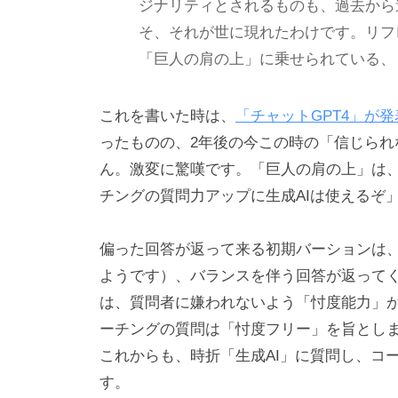
ジナリティとされるものも、過去から
の
「
そ、それが世に現れたわけです。リフ
C
「巨人の肩の上」に乗せられている、
B
L
これを書いた時は、
「チャットGPT4」が
コ
ったものの、2年後の今この時の「信じら
ー
ん。激変に驚嘆です。「巨人の肩の上」は、
チ
チングの質問力アップに生成AIは使えるぞ
ン
グ
偏った回答が返って来る初期バーションは、
情
ようです）、バランスを伴う回答が返って
報
は、質問者に嫌われないよう「忖度能力」
局
ーチングの質問は「忖度フリー」を旨とし
」
これからも、時折「生成AI」に質問し、コ
を
す。
通