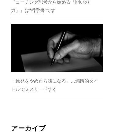
『コーチング思考から始める「問いの
力」』は“哲学書”です
「原発をやめたら猿になる」…煽情的タイ
トルでミスリードする
アーカイブ