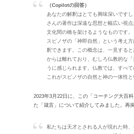
（Copilotの回答）
基
あなたの解釈はとても興味深いですし
づ
さんの著作は深遠な思想と幅広い視点
く
相
文化間の橋を架けるようなものです。
互
スピノザの「神即自然」という考え方
理
釈できます。この概念は、一見すると
解
からは離れており、むしろ仏教的な「
で
うに感じられます。仏教では、すべて
す
これがスピノザの自然と神の一体性と
。
私
2023年3月22日に、この「コーチング大百
ど
た「箴言」について紹介してみました。再
も
は
私たちは天才とされる人が現れた時、
こ