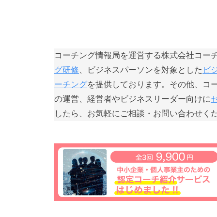
じ
て
、
コ
コーチング情報局を運営する株式会社コー
ー
グ研修
、ビジネスパーソンを対象とした
ビ
チ
ーチング
を提供しております。その他、コ
ン
の運営、経営者やビジネスリーダー向けに
グ
したら、お気軽にご相談・お問い合わせく
の
本
質
が
一
人
で