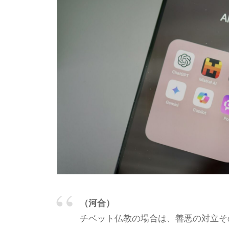
わ
e
り
e
合
d
う
s
a
社
d
会
m
に
i
と
n
っ
て
な
く
て
は
（河合）
な
チベット仏教の場合は、善悪の対立そ
ら