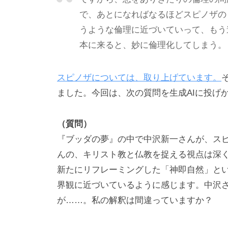
あ
で、あとになればなるほどスピノザの
り
うような倫理に近づいていって、もう
、
本に来ると、妙に倫理化してしまう。
そ
の
本
スピノザについては、取り上げています。
質
ました。今回は、次の質問を生成AIに投げ
は
「
（質問）
受
『ブッダの夢』の中で中沢新一さんが、ス
容
んの、キリスト教と仏教を捉える視点は深
と
新たにリフレーミングした「神即自然」と
共
界観に近づいているように感じます。中沢
感
が……。私の解釈は間違っていますか？
」
に