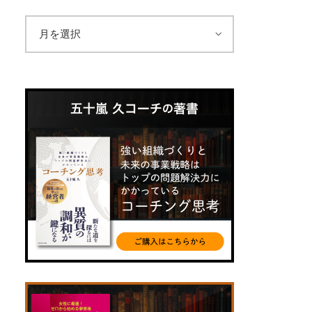
ア
ー
カ
イ
ブ