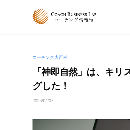
コ
B
ン
L
テ
コ
C
コ
ン
ー
ー
B
ツ
チ
チ
へ
L
ン
ン
グ
ス
コ
コーチング大百科
グ
情
キ
ー
「神即自然」は、キリ
は
報
ッ
チ
、
局
プ
グした！
ン
人
グ
と
2025/04/07
b
情
人
y
が
報
s
関
局
p