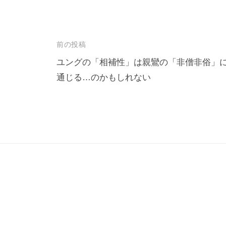
も
多
く
投
前の投稿
の
稿
ユングの「相補性」は親鸞の「非僧非俗」
人
通じる…のかもしれない
ナ
に
広
ビ
が
ゲ
り
ー
浸
シ
透
ョ
し
ン
て
い
く
こ