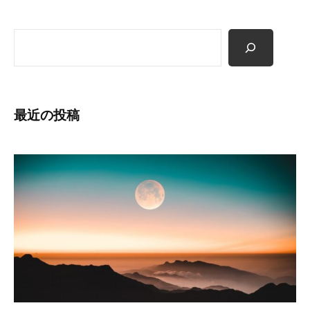
ン
願
っ
検
て
索
い
ま
す
最近の投稿
。