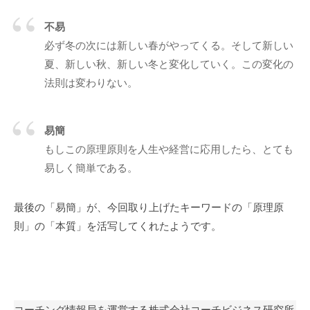
私
不易
ど
必ず冬の次には新しい春がやってくる。そして新しい
も
は
夏、新しい秋、新しい冬と変化していく。この変化の
こ
法則は変わりない。
の
「
易簡
C
もしこの原理原則を⼈⽣や経営に応⽤したら、とても
B
L
易しく簡単である。
コ
ー
最後の「易簡」が、今回取り上げたキーワードの「原理原
チ
則」の「本質」を活写してくれたようです。
ン
グ
情
報
局
コーチング情報局を運営する株式会社コーチビジネス研究所