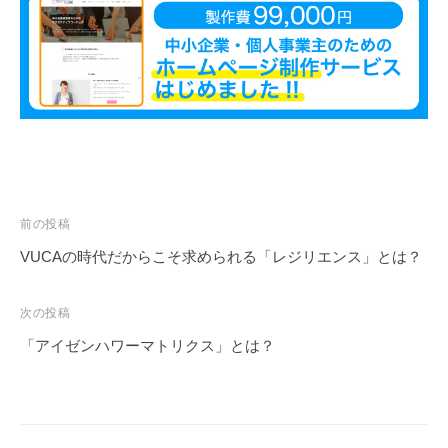
も
多
く
の
人
に
広
が
り
投
前の投稿
浸
稿
VUCAの時代だからこそ求められる「レジリエンス」とは？
透
ナ
し
ビ
次の投稿
て
ゲ
「アイゼンハワーマトリクス」とは？
い
ー
く
シ
こ
ョ
と
を