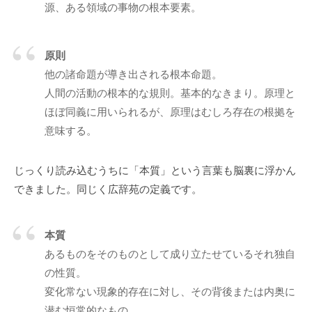
源、ある領域の事物の根本要素。
ニ
ケ
ー
原則
シ
他の諸命題が導き出される根本命題。
ョ
人間の活動の根本的な規則。基本的なきまり。原理と
ン
ほぼ同義に用いられるが、原理はむしろ存在の根拠を
の
意味する。
基
盤
で
じっくり読み込むうちに「本質」という言葉も脳裏に浮かん
あ
できました。同じく広辞苑の定義です。
り
、
本質
そ
の
あるものをそのものとして成り立たせているそれ独自
本
の性質。
質
変化常ない現象的存在に対し、その背後または内奥に
は
潜む恒常的なもの。