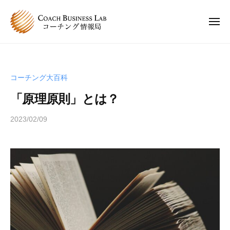
C
ュ
コ
ー
B
ン
L
メ
ニ
テ
コ
C
ュ
コ
ン
ー
ー
B
ー
チ
ツ
チ
L
ン
へ
コーチング大百科
ン
コ
グ
ス
グ
「原理原則」とは？
情
ー
キ
は
報
チ
ッ
、
2023/02/09
b
局
ン
プ
y
人
グ
s
と
情
p
人
e
報
が
e
関
局
d
わ
s
り
a
合