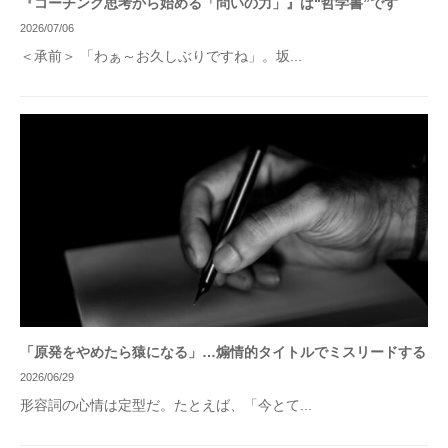
『コーチング思考から始める「問いの力」』は“哲学書”です
2026/07/06
＜承前＞ 「わぁ～お久しぶりですね」。坂...
「原発をやめたら猿になる」…煽情的タイトルでミスリードする
2026/06/29
形容詞の心情は定型だ。たとえば、「今とて...