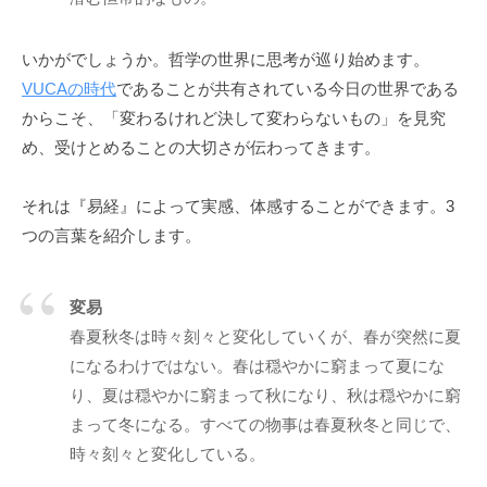
「
受
いかがでしょうか。哲学の世界に思考が巡り始めます。
容
VUCAの時代
であることが共有されている今日の世界である
と
からこそ、「変わるけれど決して変わらないもの」を見究
共
め、受けとめることの大切さが伝わってきます。
感
」
それは『易経』によって実感、体感することができます。3
に
基
つの言葉を紹介します。
づ
く
変易
相
春夏秋冬は時々刻々と変化していくが、春が突然に夏
互
になるわけではない。春は穏やかに窮まって夏にな
理
り、夏は穏やかに窮まって秋になり、秋は穏やかに窮
解
で
まって冬になる。すべての物事は春夏秋冬と同じで、
す
時々刻々と変化している。
。