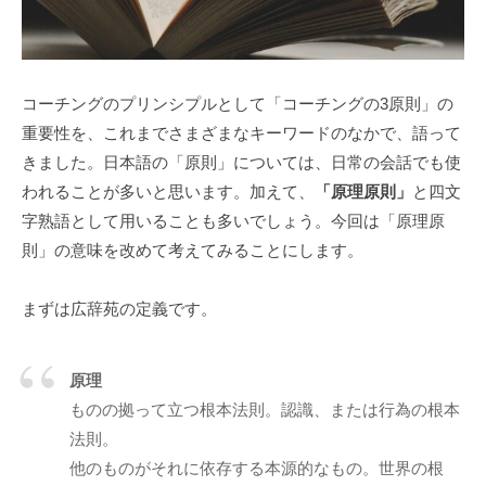
d
う
m
社
i
会
n
に
コーチングのプリンシプルとして「コーチングの3原則」の
と
重要性を、これまでさまざまなキーワードのなかで、語って
っ
きました。日本語の「原則」については、日常の会話でも使
て
われることが多いと思います。加えて、
「原理原則」
と四文
な
字熟語として用いることも多いでしょう。今回は「原理原
く
則」の意味を改めて考えてみることにします。
て
は
まずは広辞苑の定義です。
な
ら
な
原理
い
ものの拠って立つ根本法則。認識、または行為の根本
コ
法則。
ミ
他のものがそれに依存する本源的なもの。世界の根
ュ