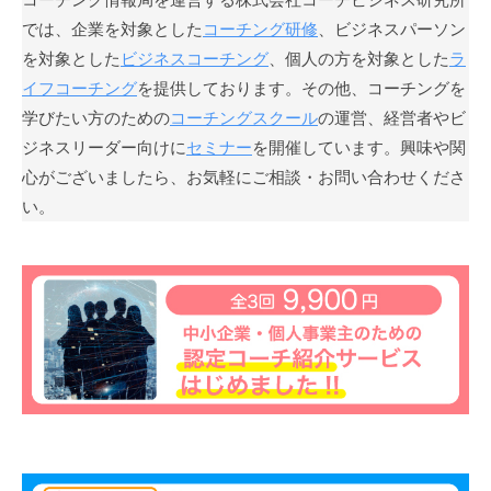
」
では、企業を対象とした
コーチング研修
、ビジネスパーソン
を
を対象とした
ビジネスコーチング
、個人の方を対象とした
ラ
通
イフコーチング
を提供しております。その他、コーチングを
じ
学びたい方のための
コーチングスクール
の運営、経営者やビ
て
ジネスリーダー向けに
セミナー
を開催しています。興味や関
、
心がございましたら、お気軽にご相談・お問い合わせくださ
コ
い。
ー
チ
ン
グ
の
本
質
が
一
人
で