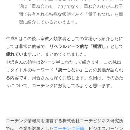
も
明は「重ね合わせ」だけでなく、重ね合わせが二粒子
多
間で共有される特殊な状態である「量子もつれ」を簡
く
潔に紹介しているといえます。
の
人
生成AIはこの後…宗教人類学者としての立場から紹介したに
に
しては非常に的確で、
リベラルアーツ的な「橋渡し」として
広
優れています…
と、まとめてくれました。
が
中沢さんの碩学は2ページ半にわたって続きます。この見出
り
しタイトルのキーワード
「統一しない」
ことの意義が語られ
浸
る内容です。河合さんも深く共感します。次回は、そのあた
透
りについて、コーチングに敷衍してみようと思います。
し
て
い
く
こ
コーチング情報局を運営する株式会社コーチビジネス研究所
と
では、企業を対象とした
コーチング研修
、ビジネスパーソン
を