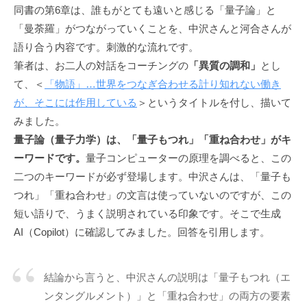
同書の第6章は、誰もがとても遠いと感じる「量子論」と
私
「曼荼羅」がつながっていくことを、中沢さんと河合さんが
ど
も
語り合う内容です。刺激的な流れです。
は
筆者は、お二人の対話をコーチングの
「異質の調和」
とし
こ
て、＜
「物語」…世界をつなぎ合わせる計り知れない働き
の
が、そこには作用している
＞というタイトルを付し、描いて
「
みました。
C
量子論（量子力学）は、「量子もつれ」「重ね合わせ」がキ
B
ーワードです。
量子コンピューターの原理を調べると、この
L
二つのキーワードが必ず登場します。中沢さんは、「量子も
コ
つれ」「重ね合わせ」の文言は使っていないのですが、この
ー
短い語りで、うまく説明されている印象です。そこで生成
チ
AI（Copilot）に確認してみました。回答を引用します。
ン
グ
情
結論から言うと、中沢さんの説明は「量子もつれ（エ
報
ンタングルメント）」と「重ね合わせ」の両方の要素
局