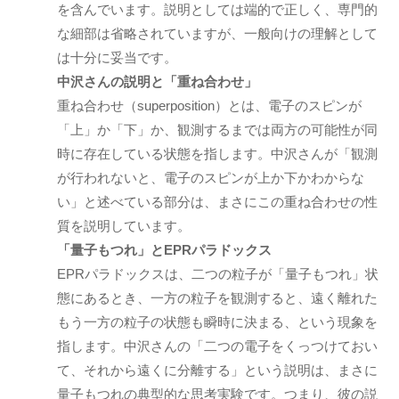
を含んでいます。説明としては端的で正しく、専門的
」
な細部は省略されていますが、一般向けの理解として
を
は十分に妥当です。
通
中沢さんの説明と「重ね合わせ」
じ
重ね合わせ（superposition）とは、電子のスピンが
て
、
「上」か「下」か、観測するまでは両方の可能性が同
コ
時に存在している状態を指します。中沢さんが「観測
ー
が行われないと、電子のスピンが上か下かわからな
チ
い」と述べている部分は、まさにこの重ね合わせの性
ン
質を説明しています。
グ
「量子もつれ」とEPRパラドックス
の
EPRパラドックスは、二つの粒子が「量子もつれ」状
本
態にあるとき、一方の粒子を観測すると、遠く離れた
質
もう一方の粒子の状態も瞬時に決まる、という現象を
が
指します。中沢さんの「二つの電子をくっつけておい
一
て、それから遠くに分離する」という説明は、まさに
人
量子もつれの典型的な思考実験です。つまり、彼の説
で