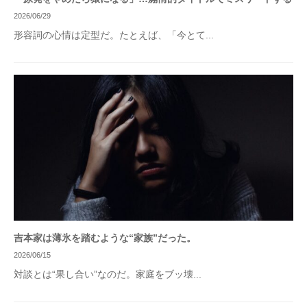
2026/06/29
形容詞の心情は定型だ。たとえば、「今とて...
吉本家は薄氷を踏むような“家族”だった。
2026/06/15
対談とは“果し合い”なのだ。家庭をブッ壊...