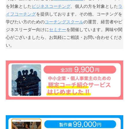
を対象とした
ビジネスコーチング
、個人の方を対象とした
ラ
願
っ
イフコーチング
を提供しております。その他、コーチングを
て
学びたい方のための
コーチングスクール
の運営、経営者やビ
い
ジネスリーダー向けに
セミナー
を開催しています。興味や関
ま
心がございましたら、お気軽にご相談・お問い合わせくださ
す
い。
。