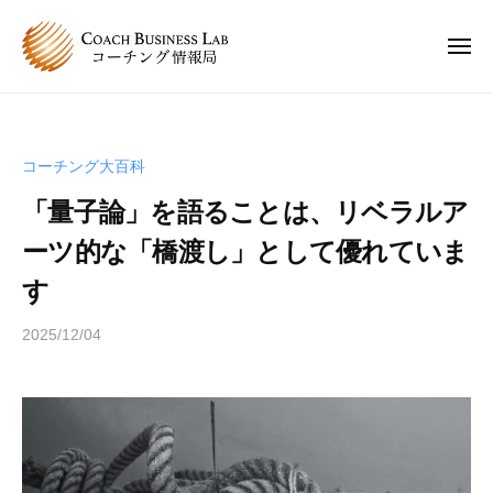
C
ュ
コ
ー
B
ン
L
メ
ニ
テ
コ
C
ュ
コ
ン
ー
ー
B
ー
チ
ツ
チ
L
ン
へ
コーチング大百科
ン
コ
グ
ス
グ
「量子論」を語ることは、リベラルア
情
ー
キ
は
報
チ
ーツ的な「橋渡し」として優れていま
ッ
、
局
ン
プ
人
す
グ
と
情
2025/12/04
b
人
y
報
が
s
関
局
p
わ
e
り
e
合