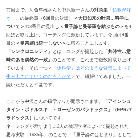
ニ
前回まで、河合隼雄さんと中沢新一さんの対談集『
仏教が好
ケ
き！
』の最終章（6回目の対談）
＜大日如来の吐息…科学に
ー
ついて＞
の3番目の見出し
＜量子論と曼荼羅を結ぶもの＞
を4
シ
回ほど取り上げ、コーチングに敷衍しています。今回は4番
ョ
ン
目の
＜曼荼羅は統一しない＞
に移ることにします。
の
「シンクロニシティ」
とは、ユングが提起した
「共時性…意
基
味のある偶然の一致」
のことです。これまで複数回取り上げ
盤
ています。その一つ＜
「偽科学」はどのような背景によって
で
生み出されていくのだろうか？
＞で、紐解いてみました。一
あ
読いただくと幸甚です。
り
、
ここから中沢さんの碩学ぶりが開示されます。
「アインシュ
そ
タイン・ポドルスキ―・ローゼンのパラドックス」（EPRパ
の
ラドックス）
についてです。
本
ネーミングが示すように3人の物理学者によって提起された
質
思考実験（1935年）のことで、「量子論のはじまり」として
は