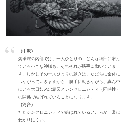
d
う
s
社
a
会
d
に
m
と
i
っ
n
て
（中沢）
な
曼荼羅の内部では、一人ひとりの、どんな細部に潜ん
く
でいる小さな神様も、それぞれが勝手に動いていま
て
す。しかしその一人ひとりの動きは、ただちに全体に
は
な
つながっていきますから、勝手に動きながら、真ん中
ら
にいる大日如来の意図とシンクロ二シティ（同時性）
な
の関係で結ばれていることになります。
い
（河合）
コ
ただシンクロニシティで結ばれているところが非常に
ミ
わかりにくい。
ュ