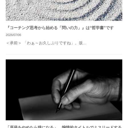
『コーチング思考から始める「問いの力」』は“哲学書”です
2026/07/06
＜承前＞ 「わぁ～お久しぶりですね」。坂...
「原発をやめたら猿になる」…煽情的タイトルでミスリードする