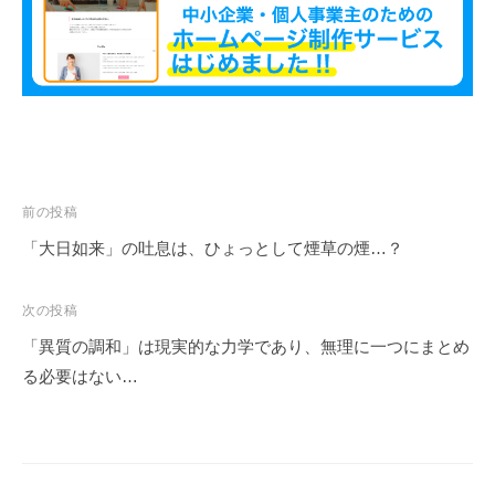
投
前の投稿
稿
「大日如来」の吐息は、ひょっとして煙草の煙…？
ナ
ビ
次の投稿
ゲ
「異質の調和」は現実的な力学であり、無理に一つにまとめ
ー
る必要はない…
シ
ョ
ン