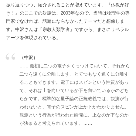
「
振り返りつつ、紹介されることが増えています。『仏教が好
受
き！』のここでの対話は、2003年なので、当時は物理学の専
容
門家でなければ、話題にならなかったテーマだと想像しま
と
す。中沢さんは「宗教人類学者」ですから、まさにリベラル
共
アーツを体現されている。
感
」
（中沢）
に
基
…… 最初に二つの電子をくっつけておいて、それから
づ
二つを遠くに分離します。とてつもなく遠くに分離す
く
ることもできます。電子にはスピンという性質があっ
相
て、それは上を向いているか下を向いているかのどち
互
らかです。標準的な量子論の正統教義では、観測が行
理
われないと、電子のスピンが上か下かわかりません。
解
観測という行為が行われた瞬間に、上なのか下なのか
で
が決まると考えられています。……
す
。