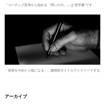
『コーチング思考から始める「問いの力」』は“哲学書”です
「原発をやめたら猿になる」…煽情的タイトルでミスリードする
アーカイブ