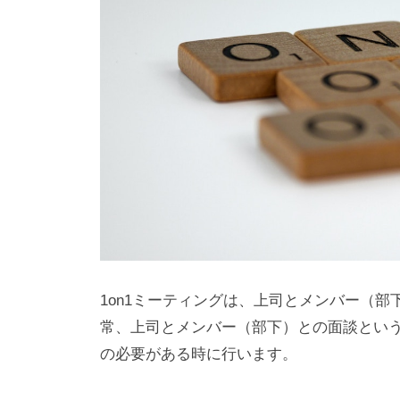
わ
d
り
s
合
a
う
d
社
m
会
i
に
n
と
っ
て
な
く
1on1ミーティングは、上司とメンバー（
て
常、上司とメンバー（部下）との面談という
は
の必要がある時に行います。
な
ら