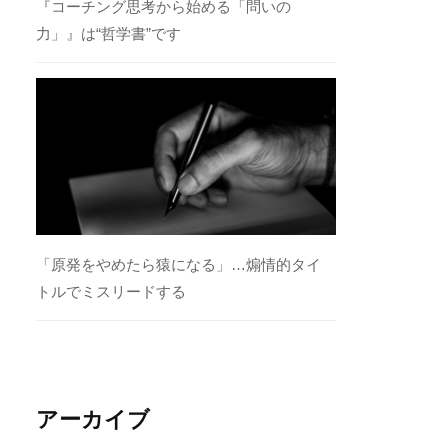
『コーチング思考から始める「問いの
力」』は“哲学書”です
「原発をやめたら猿になる」…煽情的タイ
トルでミスリードする
アーカイブ