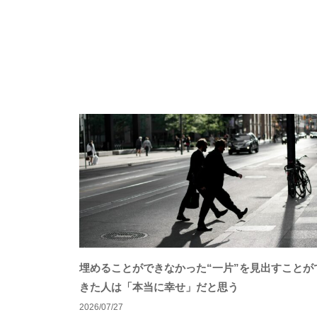
ョ
も
多
ン
く
の
人
に
広
が
り
浸
透
し
て
埋めることができなかった“一片”を見出すことが
い
きた人は「本当に幸せ」だと思う
く
2026/07/27
こ