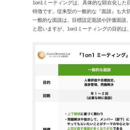
1on1ミーティングは、具体的な顕在化し
な
特徴です。従来型の一般的な『面談』も大
い
一般的な面談は、目標設定面談や評価面談
コ
と思いますが、1on1ミーティングの目的
ミ
ュ
ニ
ケ
ー
シ
ョ
ン
の
基
盤
で