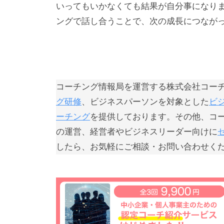
の
いってもいかなくても結果が自分事になりま
「
ングで話し合うことで、次の成長につなが
C
B
L
コ
コーチング情報局を運営する株式会社コー
ー
グ研修
、ビジネスパーソンを対象とした
ビ
チ
ーチング
を提供しております。その他、コ
ン
の運営、経営者やビジネスリーダー向けに
グ
したら、お気軽にご相談・お問い合わせく
情
報
局
」
を
通