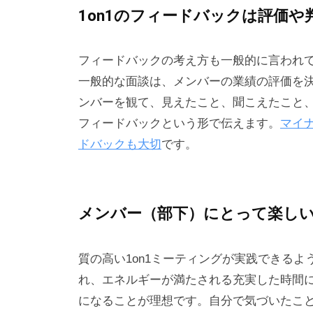
1on1のフィードバックは評価や
基
づ
く
フィードバックの考え方も一般的に言われ
相
一般的な面談は、メンバーの業績の評価を決
互
ンバーを観て、見えたこと、聞こえたこと
理
フィードバックという形で伝えます。
マイ
解
ドバックも大切
です。
で
す
。
メンバー（部下）にとって楽し
私
ど
も
質の高い1on1ミーティングが実践できる
は
れ、エネルギーが満たされる充実した時間に
こ
になることが理想です。自分で気づいたこ