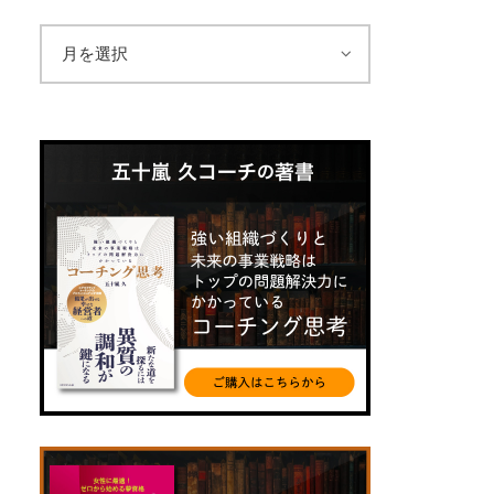
ア
ー
カ
イ
ブ