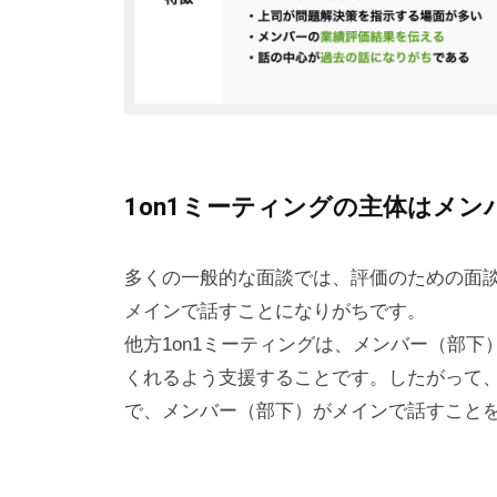
あ
り
、
そ
の
本
質
1on1ミーティングの主体はメ
は
「
多くの一般的な面談では、評価のための面
受
メインで話すことになりがちです。
容
他方1on1ミーティングは、メンバー（部
と
くれるよう支援することです。したがって
共
で、メンバー（部下）がメインで話すこと
感
」
に