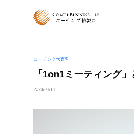
コ
B
ン
L
テ
コ
C
コ
ン
ー
ー
B
ツ
チ
チ
へ
L
ン
ン
グ
ス
コ
コーチング大百科
グ
情
キ
ー
「1on1ミーティング
は
報
ッ
チ
、
局
プ
ン
2023/04/14
b
人
y
グ
と
s
情
人
p
が
報
e
関
局
e