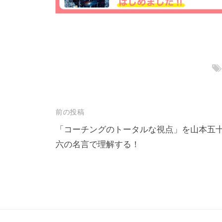
じ
て
、
コ
ー
チ
ン
グ
投
前の投稿
の
稿
「コーチングのトータルな視点」を山本五
本
六の名言で理解する！
ナ
質
ビ
が
ゲ
一
ー
人
シ
で