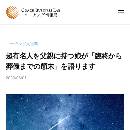
C
ュ
コ
ー
B
ン
L
メ
ニ
テ
コ
C
ュ
コ
ン
ー
ー
B
ー
チ
ツ
チ
L
ン
へ
コーチング大百科
ン
コ
グ
ス
グ
超有名人を父親に持つ娘が「臨終から
情
ー
キ
は
報
チ
葬儀までの顛末」を語ります
ッ
、
局
ン
プ
人
2026/06/01
b
グ
と
y
情
人
s
報
が
p
関
局
e
わ
e
り
d
合
s