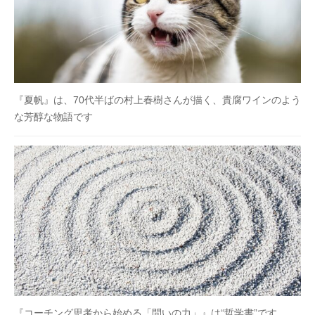
『夏帆』は、70代半ばの村上春樹さんが描く、貴腐ワインのよう
な芳醇な物語です
『コーチング思考から始める「問いの力」』は“哲学書”です