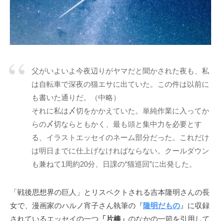
う
a
社
d
会
m
に
i
n
と
っ
父がいよいよ今夜辺りがヤマだと聞かされた夜も、私
て
は自転車で深夜の猫エサに出ていた。この件は以前に
な
も書いた通りだ。（中略）
く
それに私は〆切をかかえていた。単純作業に入ってか
て
らの〆切ならともかく、最も頭と集中力を必要とす
は
る、イラストエッセイのネーム部分だった。これだけ
な
は明日までに仕上げなければならない。クールダウン
ら
も兼ねて1周約20分、日課の“猫巡回”に出発した。
な
い
コ
「戦後思想界の巨人」とリスペクトされる吉本隆明さんの長
ミ
女で、漫画家のハルノ宵子さん執筆の『
隆明だもの
』に収録
ュ
されているエッセイの一つ
「片棒」
のなかの一節を引用して