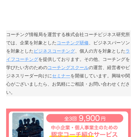
も
多
く
の
コーチング情報局を運営する株式会社コーチビジネス研究所
人
では、企業を対象とした
コーチング研修
、ビジネスパーソン
に
を対象とした
ビジネスコーチング
、個人の方を対象とした
ラ
広
イフコーチング
を提供しております。その他、コーチングを
が
学びたい方のための
コーチングスクール
の運営、経営者やビ
り
浸
ジネスリーダー向けに
セミナー
を開催しています。興味や関
透
心がございましたら、お気軽にご相談・お問い合わせくださ
し
い。
て
い
く
こ
と
を