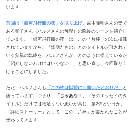
ニ
います。
ケ
ー
前回は「銀河飛行船の夜」を取り上げ、
吉本隆明さんの妻で
シ
ある和子さん（ハルノさんの母親）の臨終のシーンを紹介し
ョ
ています。「銀河飛行船の夜」は、この「片棒」の次に掲載
ン
されていますから、『隆明だもの』とのタイトルが冠されて
の
いる父親の臨終を、ハルノさんが、どのように捉えているか
基
「紹介しないわけにはいかない！」と思い直し、今回取り上
盤
で
げることにしました。
あ
り
ただ、ハルノさんも
「この件は以前にも書いたとおりだ」
と
、
語っています。つまり、
「じゃあな！」
（そのエッセイのタ
そ
イトル）だけでは物足りない思いが高じ、第2弾というか、
の
「詳細ストーリー」として、この「片棒」が書かれたことが
本
伝わってきます。
質
は