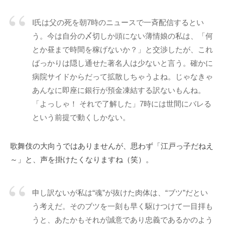
私
ど
I氏は父の死を朝7時のニュースで一斉配信するとい
も
う。今は自分の〆切しか頭にない薄情娘の私は、「何
は
とか昼まで時間を稼げないか？」と交渉したが、これ
こ
ばっかりは隠し通せた著名人は少ないと言う。確かに
の
病院サイドからだって拡散しちゃうよね。じゃなきゃ
「
あんなに即座に銀行が預金凍結する訳ないもんね。
C
「よっしゃ！ それで了解した」7時には世間にバレる
B
という前提で動くしかない。
L
コ
歌舞伎の大向うではありませんが、思わず「江戸っ子だねえ
ー
チ
～」と、声を掛けたくなりますね（笑）。
ン
グ
申し訳ないが私は“魂”が抜けた肉体は、“ブツ”だとい
情
う考えだ。そのブツを一刻も早く駆けつけて一目拝も
報
うと、あたかもそれが誠意であり忠義であるかのよう
局