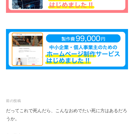
願
っ
て
い
ま
す
。
投
前の投稿
稿
だってこれで死んだら、こんなおめでたい死に方はあるだろ
ナ
うか。
ビ