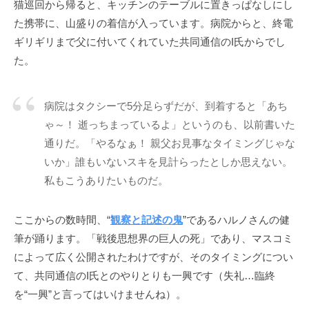
猫巡回から帰ると、キッチンのテーブルに置きっぱなしにし
「
た携帯に、山盛りの着信が入っています。病院からと、終電
受
ギリギリまで父に付いてくれていた共同通信のI氏からでし
容
た。
と
共
感
病院はタクシーで5分足らずだが、到着すると「あち
」
ゃ～！ 逝っちまっているよ」というのも、以前書いた
に
通りだ。「やるなぁ！ 親父お見事なタイミングじゃな
基
いか」誰もいないスキを見計らったとしか思えない。
づ
私もこうありたいものだ。
く
相
互
ここからの数時間、“
観察と記述の鬼
”であるハルノさんの健
理
筆が踊ります。「戦後思想界の巨人の死」であり、マスコミ
解
によって広く公開されたわけですが、そのタイミングについ
で
て、共同通信のI氏とのやりとりも一興です（失礼…臨終
す
を“一興”と言ってはいけませんね）。
。