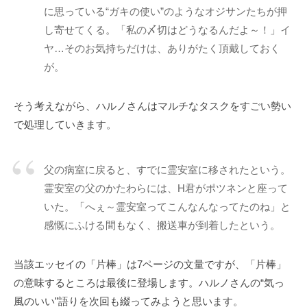
に思っている“ガキの使い”のようなオジサンたちが押
」
し寄せてくる。「私の〆切はどうなるんだよ～！」イ
を
通
ヤ…そのお気持ちだけは、ありがたく頂戴しておく
じ
が。
て
、
そう考えながら、ハルノさんはマルチなタスクをすごい勢い
コ
で処理していきます。
ー
チ
ン
父の病室に戻ると、すでに霊安室に移されたという。
グ
霊安室の父のかたわらには、H君がポツネンと座って
の
いた。「へぇ～霊安室ってこんなんなってたのね」と
本
感慨にふける間もなく、搬送車が到着したという。
質
が
当該エッセイの「片棒」は7ページの文量ですが、「片棒」
一
の意味するところは最後に登場します。ハルノさんの“気っ
人
風のいい”語りを次回も綴ってみようと思います。
で