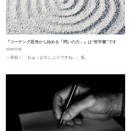
『コーチング思考から始める「問いの力」』は“哲学書”です
2026/07/06
＜承前＞ 「わぁ～お久しぶりですね」。坂...